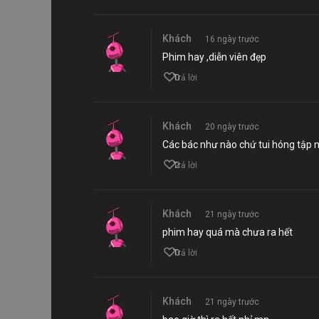
Khách
16 ngày trước
Phim hay ,diễn viên đẹp
0
Trả lời
Khách
20 ngày trước
Các bác như nào chứ tui hóng tập 
2
Trả lời
Khách
21 ngày trước
phim hay quá mà chưa ra hết
0
Trả lời
Khách
21 ngày trước