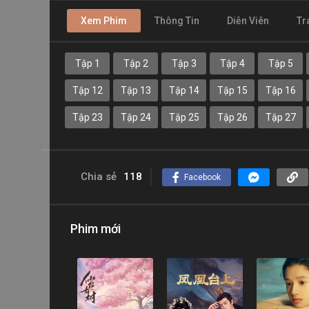
Xem Phim
Thông Tin
Diễn Viên
Tr
Tập 1
Tập 2
Tập 3
Tập 4
Tập 5
Tập 12
Tập 13
Tập 14
Tập 15
Tập 16
Tập 23
Tập 24
Tập 25
Tập 26
Tập 27
Chia sẻ
118
Facebook
Phim mới