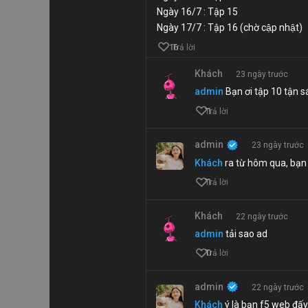
Ngày 16/7 : Tập 15
Ngày 17/7 : Tập 16 (chờ cập nhật)
16
Trả lời
Khách
23 ngày trước
admin
Bạn ơi tập 10 tận s
1
Trả lời
admin
23 ngày trước
Khách
ra từ hôm qua, bạn 
1
Trả lời
Khách
22 ngày trước
admin
tải sao ad
0
Trả lời
admin
22 ngày trước
Khách
ý là bạn f5 web đấy