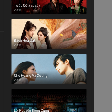
Tước Cốt (2026)
2026
Bách Hoa Sát
2026
Chó Hoang Và Xương
2026
Lời Nguyền Đông Cung