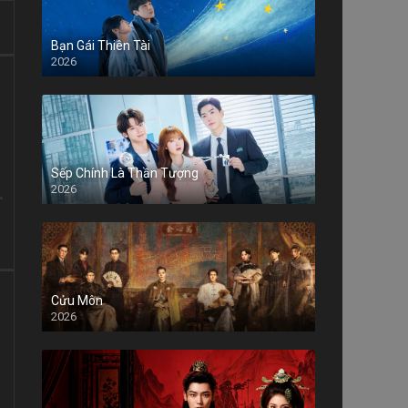
Bạn Gái Thiên Tài
2026
Sếp Chính Là Thần Tượng
2026
Cửu Môn
2026