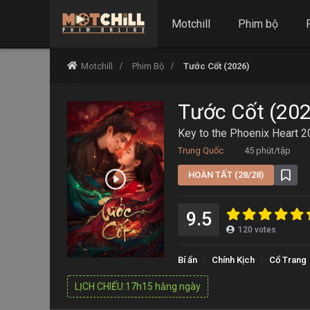
Motchill
Phim bộ
Motchill
Phim Bộ
Tước Cốt (2026)
Tước Cốt (20
Key to the Phoenix Heart 
Trung Quốc
45 phút/tập
HOÀN TẤT (28/28)
9.5
120
votes
Bí ẩn
Chính Kịch
Cổ Trang
LỊCH CHIẾU:17h15 hằng ngày