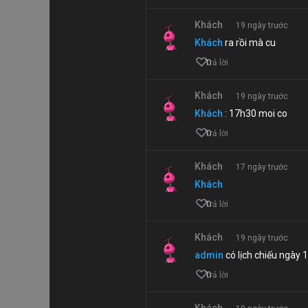
Khách
19 ngày trước
Khách
ra rồi mà cu
0
Trả lời
Khách
19 ngày trước
Khách
: 17h30 moi co
0
Trả lời
Khách
17 ngày trước
Khách
0
Trả lời
Khách
19 ngày trước
admin
có lịch chiếu ngày 
0
Trả lời