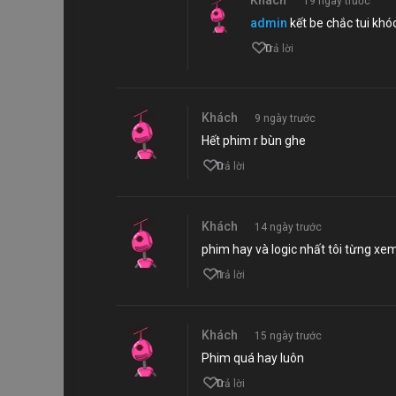
Khách
19 ngày trước
admin
kết be chắc tui khó
0
Trả lời
Khách
9 ngày trước
Hết phim r bùn ghe
0
Trả lời
Khách
14 ngày trước
phim hay và logic nhất tôi từng xe
1
Trả lời
Khách
15 ngày trước
Phim quá hay luôn
0
Trả lời