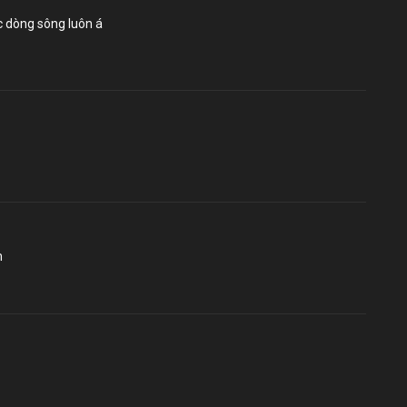
c dòng sông luôn á
m