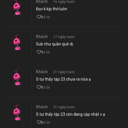
Khách
16 ngày trước
Đọc k kịp thở luôn
0
Trả lời
Khách
17 ngày trước
Sub như quần què dị
1
Trả lời
Khách
21 ngày trước
S tui thấy tập 23 chưa ra nữa ạ
0
Trả lời
Khách
21 ngày trước
S tui thấy tập 23 còn đang cập nhật v ạ
0
Trả lời