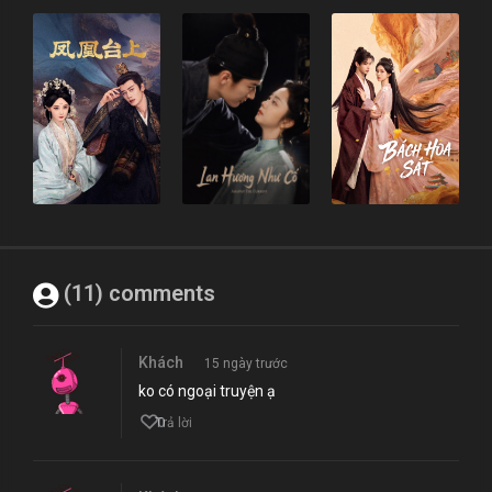
(11) comments
Khách
15 ngày trước
ko có ngoại truyện ạ
0
Trả lời