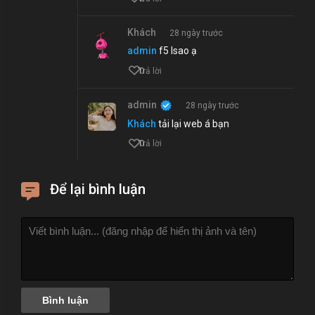
Khách
28 ngày trước
admin
f5 lsao ạ
0
Trả lời
admin
28 ngày trước
Khách
tải lại web á bạn
0
Trả lời
Để lại bình luận