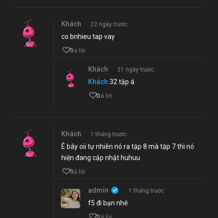
Khách
22 ngày trước
co bnhieu tap vay
1
Trả lời
Khách
21 ngày trước
Khách
32 tập á
0
Trả lời
Khách
1 tháng trước
Ê bây oii tự nhiên nó ra tập 8 mà tập 7 thì nó
hiện đang cập nhật huhuu
1
Trả lời
admin
1 tháng trước
f5 đi bạn nhé
2
Trả lời