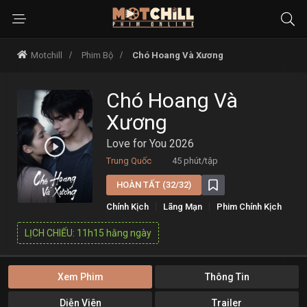
Motchill
Phim Bộ
Chó Hoang Và Xương
Chó Hoang Và
Xương
Love for You 2026
Trung Quốc
45 phút/tập
HOÀN TẤT (32/32)
Chính Kịch
Lãng Mạn
Phim Chính Kịch
Tâm Lý
LỊCH CHIẾU: 11h15 hằng ngày
Xem Phim
Thông Tin
Diễn Viên
Trailer