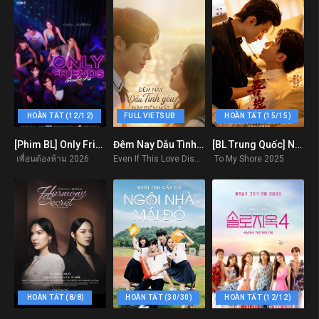
HOÀN TẤT (12/12)
FULL VIETSUB
HOÀN TẤT (15/15)
[Phim BL] Only Friends: Dream On
Đêm Nay Dẫu Tình Yêu Này Biến Mất Khỏi Thế Gian
[BL Trung Quốc] Ngô Ngạn
8.3
7.3
9.5
เพื่อนต้องห้าม 2026
Even If This Love Disappears From The World Tonight 2025
To My Shore 2025
HOÀN TẤT (8/8)
HOÀN TẤT (30/30)
HOÀN TẤT (12/12)