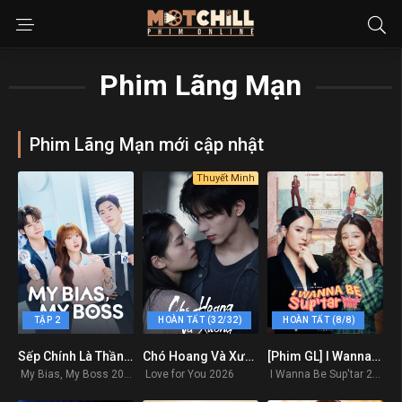
Phim Lãng Mạn
Phim Lãng Mạn mới cập nhật
Thuyết Minh
TẬP 2
HOÀN TẤT (32/32)
HOÀN TẤT (8/8)
Sếp Chính Là Thần Tượng
Chó Hoang Và Xương
[Phim GL] I Wanna Be Sup’tar – 2026
1
0
0
My Bias, My Boss 2026
Love for You 2026
I Wanna Be Sup'tar 2026