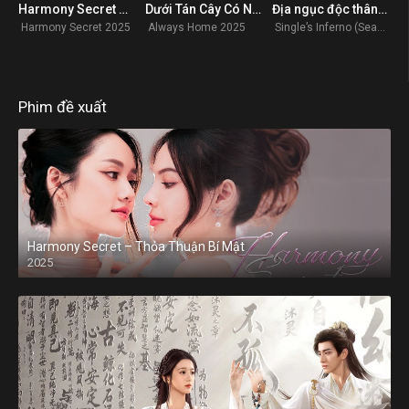
Harmony Secret – Thỏa Thuận Bí Mật
Dưới Tán Cây Có Ngôi Nhà Mái Đỏ
Địa ngục độc thân (Phần 4)
0
0
6.9
Harmony Secret 2025
Always Home 2025
Single’s Inferno (Season 4) 2025
Phim đề xuất
Harmony Secret – Thỏa Thuận Bí Mật
2025