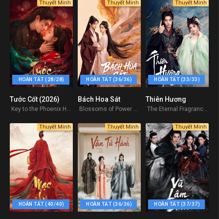
Thuyết Minh
Thuyết Minh
Thuyết Minh
HOÀN TẤT (28/28)
HOÀN TẤT (36/36)
HOÀN TẤT (33/33)
Tước Cốt (2026)
Bách Hoa Sát
Thiên Hương
0
0
8
Key to the Phoenix Heart 2026
Blossoms of Power 2026
The Eternal Fragrance 2026
Thuyết Minh
Thuyết Minh
Thuyết Minh
HOÀN TẤT (40/40)
HOÀN TẤT (36/36)
HOÀN TẤT (37/37)