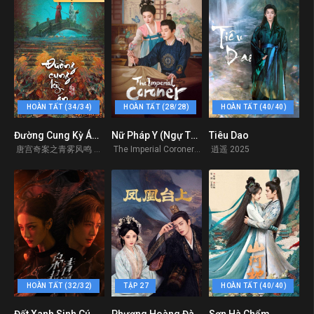
HOÀN TẤT (34/34)
HOÀN TẤT (28/28)
HOÀN TẤT (40/40)
Đường Cung Kỳ Án (Unveil: Jadewind)
Nữ Pháp Y (Ngự Tứ Tiểu Ngỗ Tác) (Phần 2)
Tiêu Dao
9.2
7.7
0
唐宫奇案之青雾风鸣 2026
The Imperial Coroner (Season 2) 2026
逍遥 2025
HOÀN TẤT (32/32)
TẬP 27
HOÀN TẤT (40/40)
Đất Xanh Sinh Cú
Phượng Hoàng Đài Thượng
Sơn Hà Chẩm