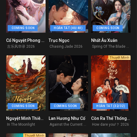
COMING SOON
HOÀN TẤT (40/40)
COMING SOON
Cổ Nguyệt Phong Hoa Lục
Trục Ngọc
Nhất Âu Xuân
0
0
0
古乐风华录 2026
Chasing Jade 2026
Spring Of The Blade 2026
Thuyết Minh
COMING SOON
COMING SOON
HOÀN TẤT (32/32)
Nguyệt Minh Thiên Lý
Lan Hương Như Cố
Còn Ra Thể Thống Gì Nữa? (How dare you)
0
0
9
In The Moonlight
Against the Current 2026
How dare you!？ 2026
Thuyết Minh