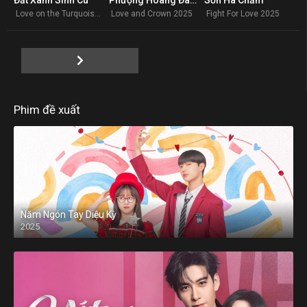
0
0
0
Love on the Turquoise Land 2025
Love and Crown 2025
Fight For Love 2025
Phim đề xuất
Năm Ngón Tay Diệu Kỳ
2025