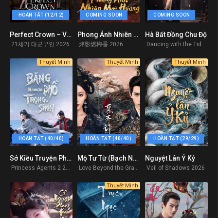
HOÀN TẤT (12/12)
COMING SOON
COMING SOON
Perfect Crown – Vương Miện Hoàn Hảo
Phong Ảnh Nhiên Mai Hương
Hà Bất Đồng Chu Độ
0
0
0
21세기 대군부인 2026
烽影燃梅香 2026
Dancing with the Tide 2026
Thuyết Minh
Thuyết Minh
Thuyết Minh
HOÀN TẤT (40/40)
HOÀN TẤT (40/40)
HOÀN TẤT (29/29)
Sở Kiều Truyện Phần 2 (Băng Hồ Trọng Sinh)
Mộ Tư Từ (Bạch Nhật Đề Đăng)
Nguyệt Lân Ỷ Kỷ
7.491
0
0
Princess Agents 2 2026
Love Beyond the Grave
Veil of Shadows 2026
Thuyết Minh