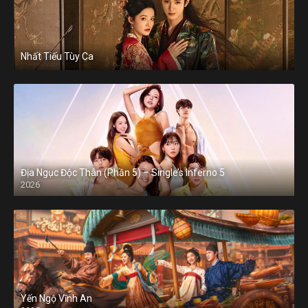
Nhất Tiếu Tùy Ca
Địa Ngục Độc Thân (Phần 5) – Single’s Inferno 5
2026
Yến Ngộ Vĩnh An