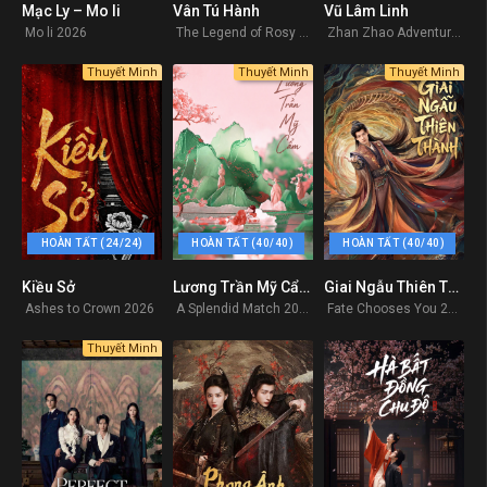
Mạc Ly – Mo li
Vân Tú Hành
Vũ Lâm Linh
0
7
0
Mo li 2026
The Legend of Rosy Clouds 2026
Zhan Zhao Adventures 2026
Thuyết Minh
Thuyết Minh
Thuyết Minh
HOÀN TẤT (24/24)
HOÀN TẤT (40/40)
HOÀN TẤT (40/40)
Kiều Sở
Lương Trần Mỹ Cẩm
Giai Ngẫu Thiên Thành
0
9
0
Ashes to Crown 2026
A Splendid Match 2026
Fate Chooses You 2026
Thuyết Minh