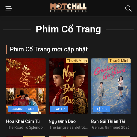
Phim Cổ Trang
Phim Cổ Trang mới cập nhật
Thuyết Minh
Thuyết Minh
COMING SOON
TẬP 17
TẬP 10
Hoa Khai Cẩm Tú
Ngự Đình Dao
Bạn Gái Thiên Tài
0
9.7
9
The Road To Splendor 2026
The Empire as Betrothal 2026
Genius Girlfriend 2026