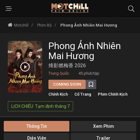
Motchill
Phim Bộ
Phong Ảnh Nhiên Mai Hương
Phong Ảnh Nhiên
Mai Hương
烽影燃梅香 2026
Trung Quốc
45 phút/tập
COMING SOON
Chính Kịch
Cổ Trang
Phim Chính Kịch
Sắp Chiếu
LỊCH CHIẾU: Tạm định tháng 7
Thông Tin
Xem Phim
Diễn Viên
Trailer