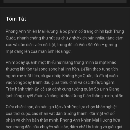
Tóm Tắt
Phong Ảnh Nhiên Mai Hương là bộ phim cổ trang chính kịch Trung
Quốc, nhanh chóng thu hút sự chú ý nhờ kịch bản nhiều tầng cảm
xúc và dàn diễn viên nổi bật, trong đó có Viên Sở Yên – gương
mặt đang lên của màn ảnh Hoa ngữ.
Phim xoay quanh một thiếu nữ mang trong mình bí mật khác
thường khi tồn tại song song hai linh hồn. Để lần theo tung tích
người mẹ mất tích, cô gia nhập Khống Hạc Quân, từ đó bị cuốn
vào vòng xoáy tranh đấu giữa triều đình và các thế lực ngầm.
Trên hành trình ấy, cô sát cánh cùng tướng quân Sở Định Giang
lạnh lùng quyết đoán và công tử Hoa Dung Giản thông minh, bí ẩn.
Giữa chiến loạn, ân oán gia tộc và những lựa chọn khắc nghiệt
của thời cuộc, các nhân vật dần trưởng thành, đối mặt với số
phận và chính bản thân mình. Phong Ảnh Nhiên Mai Hương hứa
hẹn mang đến câu chuyện sâu sắc, đậm chất bi tráng và giàu giá