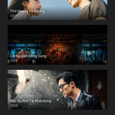
Chó Hoang Và Xương
2026
Lời Nguyền Đông Cung
2026
Đặc Vụ Kim Tái Khởi Động
2026