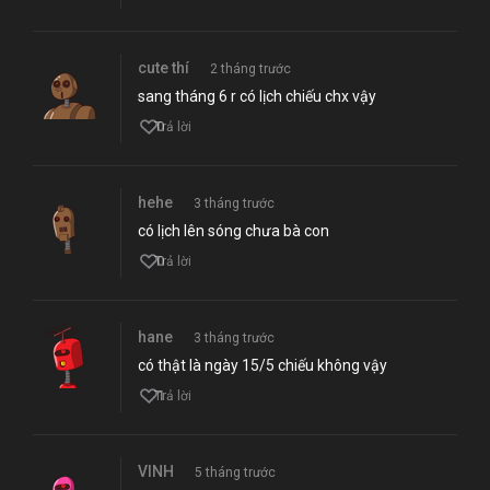
cute thí
2 tháng trước
sang tháng 6 r có lịch chiếu chx vậy
0
Trả lời
hehe
3 tháng trước
có lịch lên sóng chưa bà con
0
Trả lời
hane
3 tháng trước
có thật là ngày 15/5 chiếu không vậy
1
Trả lời
VINH
5 tháng trước