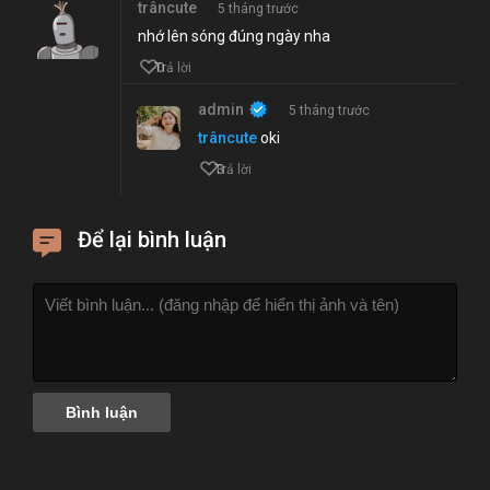
trâncute
5 tháng trước
nhớ lên sóng đúng ngày nha
0
Trả lời
admin
5 tháng trước
trâncute
oki
3
Trả lời
Để lại bình luận