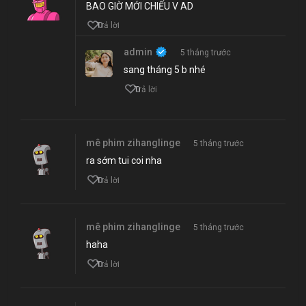
BAO GIỜ MỚI CHIẾU V AD
0
Trả lời
admin
5 tháng trước
sang tháng 5 b nhé
0
Trả lời
mê phim zihanglinge
5 tháng trước
ra sớm tui coi nha
0
Trả lời
mê phim zihanglinge
5 tháng trước
haha
0
Trả lời