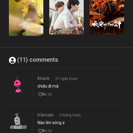
(11) comments
Khách
27 ngày trước
chiếu đi mà
0
Trả lời
trâncute
2 tháng trước
Nào lên sóng z
0
Trả lời