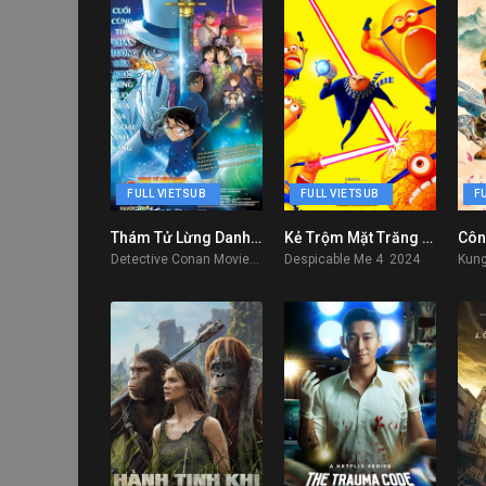
FULL VIETSUB
FULL VIETSUB
F
Thám Tử Lừng Danh Conan: Ngôi Sao 5 Cánh 1 Triệu Đô
Kẻ Trộm Mặt Trăng Phần 4 (2025)
Côn
6.3
8
Detective Conan Movie 27: The Million Dollar Pentagram 2024
Despicable Me 4 2024
Kung