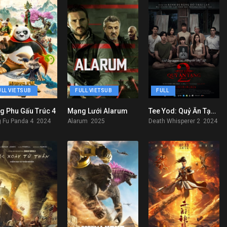
ULL VIETSUB
FULL VIETSUB
FULL
g Phu Gấu Trúc 4
Mạng Lưới Alarum
Tee Yod: Quỷ Ăn Tạng Phần 2
5.6
6.7
7.1
 Fu Panda 4 2024
Alarum 2025
Death Whisperer 2 2024