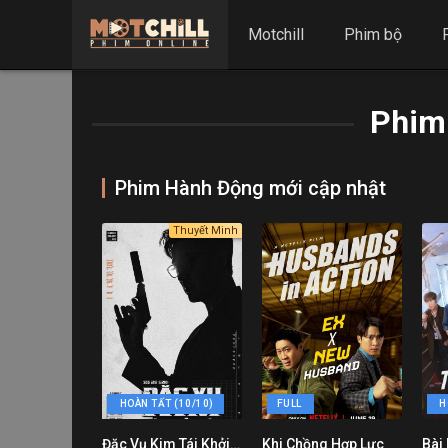
Motchill
Phim bộ
Phim
Phim Hành Động mới cập nhật
Thuyết Minh
HOÀN TẤT (10/10)
FULL
H
Đặc Vụ Kim Tái Khởi Động
Khi Chồng Hợp Lực
Bài
8.5
7.7