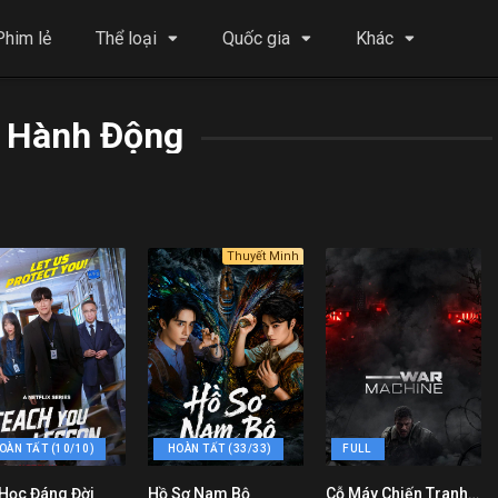
Phim lẻ
Thể loại
Quốc gia
Khác
 Hành Động
Thuyết Minh
OÀN TẤT (10/10)
HOÀN TẤT (33/33)
FULL
 Học Đáng Đời
Hồ Sơ Nam Bộ
Cỗ Máy Chiến Tranh – War Machine
10
7.6
6