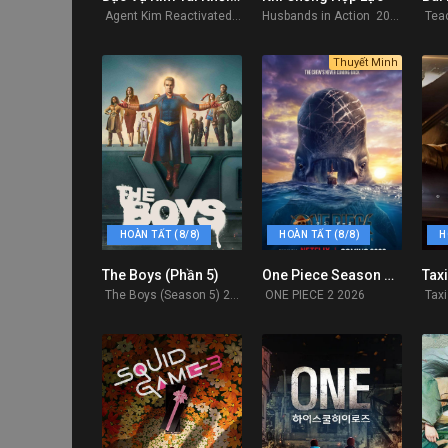
Agent Kim Reactivated 2026
Husbands in Action 2026
Thuyết Minh
HOÀN TẤT (8/8)
HOÀN TẤT (8/8)
H
The Boys (Phần 5)
One Piece Season 2: Into the Grand Line (2026)
Taxi
8.437
8.119
The Boys (Season 5) 2026
ONE PIECE 2 2026