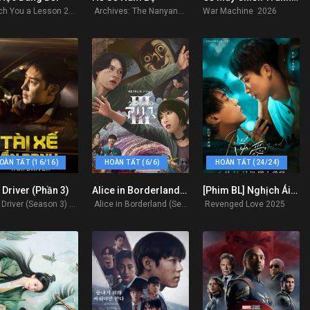
Teach You a Lesson 2026
Archives: The Nanyang Mystery 2026
War Machine 2026
OÀN TẤT (16/16)
HOÀN TẤT (6/6)
HOÀN TẤT (24/24)
 Driver (Phần 3)
Alice in Borderland (Phần 3)
[Phim BL] Nghịch Ái 2025
8.2
8.2
7.174
Taxi Driver (Season 3) 2025
Alice in Borderland (Season 3) 2025
Revenged Love 2025