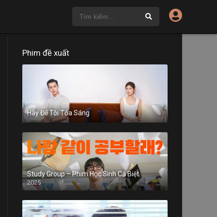
Phim đề xuất
Hãy Để Tôi Tỏa Sáng
Study Group – Phim Học Sinh Cá Biệt
2025