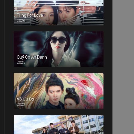
Filing For Love
2026
Quý Cô Ẩn Danh
2025
Vô Ưu Độ
2023