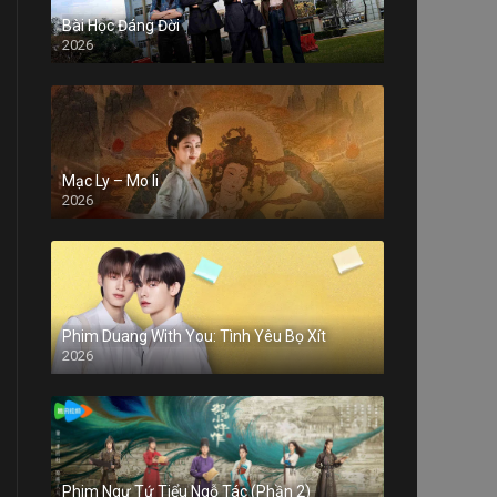
Bài Học Đáng Đời
2026
Mạc Ly – Mo li
2026
Phim Duang With You: Tình Yêu Bọ Xít
2026
Phim Ngự Tứ Tiểu Ngỗ Tác (Phần 2)