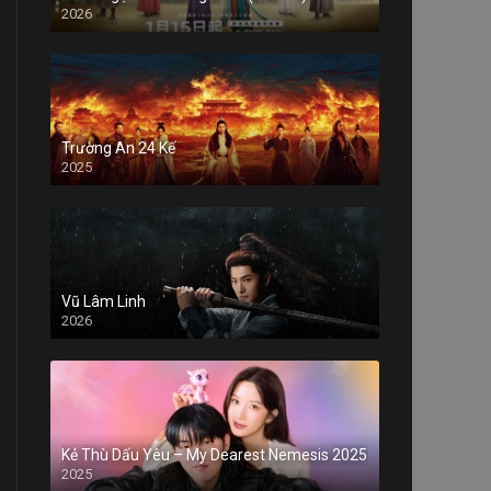
2026
Trường An 24 Kế
2025
Vũ Lâm Linh
2026
Kẻ Thù Dấu Yêu – My Dearest Nemesis 2025
2025