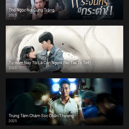
Thỏ Ngọc Nơi Cung Trăng
2025
Từ Hôm Nay Tôi Là Con Người (No Tail To Tell)
2026
Trung Tâm Chăm Sóc Chấn Thương
2025