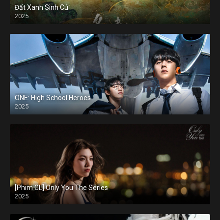
Đất Xanh Sinh Cú
2025
ONE: High School Heroes
2025
[Phim GL] Only You The Series
2025