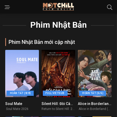
Phim Nhật Bản
Phim Nhật Bản mới cập nhật
HOÀN TẤT (8/8)
FULL VIETSUB
HOÀN TẤT (6/6)
Soul Mate
Silent Hill: Đồi Câm Lặng Ác Mộng Trong Sương
Alice in Borderland (Phần 3)
0
8.8
8.2
Soul Mate 2026
Return to Silent Hill 2026
Alice in Borderland (Season 3) 2025