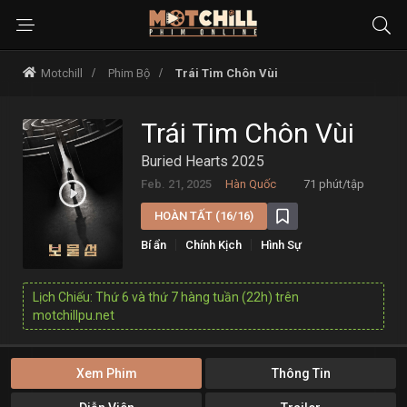
Motchill
Phim Bộ
Trái Tim Chôn Vùi
Trái Tim Chôn Vùi
Buried Hearts 2025
Feb. 21, 2025
Hàn Quốc
71 phút/tập
HOÀN TẤT (16/16)
Bí ẩn
Chính Kịch
Hình Sự
Lịch Chiếu: Thứ 6 và thứ 7 hàng tuần (22h) trên
motchillpu.net
Xem Phim
Thông Tin