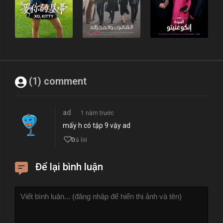
(1) comment
ad
1 năm trước
mấy h có tập 9 vậy ad
0
Trả lời
Để lại bình luận