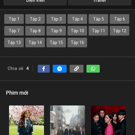
Diễn Viên
Trailer
Tập 1
Tập 2
Tập 3
Tập 4
Tập 5
Tập 6
Tập 7
Tập 8
Tập 9
Tập 10
Tập 11
Tập 12
Tập 13
Tập 14
Tập 15
Tập 16
Chia sẻ
4
Phim mới