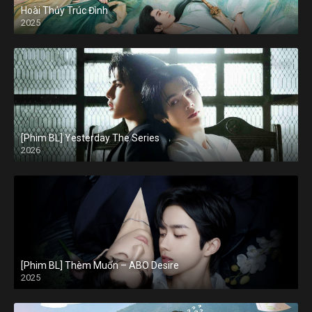
Hoài Thủy Trúc Đình
2025
[Phim BL] Yesterday The Series
2026
[Phim BL] Thèm Muốn – ABO Desire
2025