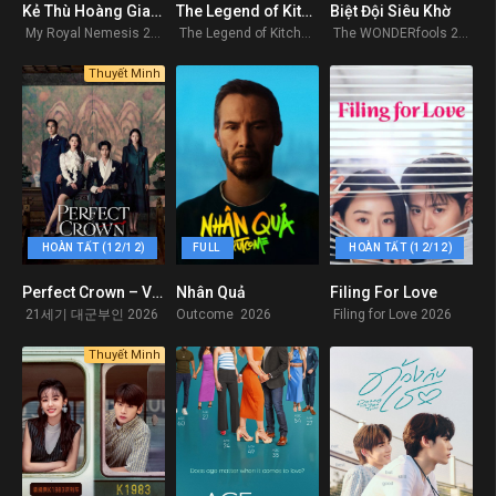
Kẻ Thù Hoàng Gia Của Tôi
The Legend of Kitchen Soldier
Biệt Đội Siêu Khờ
0
0
0
My Royal Nemesis 2026
The Legend of Kitchen Soldier 2026
The WONDERfools 2026
Thuyết Minh
HOÀN TẤT (12/12)
FULL
HOÀN TẤT (12/12)
Perfect Crown – Vương Miện Hoàn Hảo
Nhân Quả
Filing For Love
0
9.6
0
21세기 대군부인 2026
Outcome 2026
Filing for Love 2026
Thuyết Minh