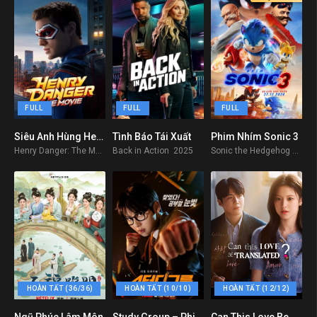
FULL
FULL
FULL
Siêu Anh Hùng Henry: Bản Điện Ảnh
Tình Báo Tái Xuất
Phim Nhím Sonic 3
5
7.7
5.7
Henry Danger: The Movie 2025
Back in Action 2025
Sonic the Hedgehog 3 2024
HOÀN TẤT (36/36)
HOÀN TẤT (10/10)
HOÀN TẤT (12/12)
Ngũ Phúc Lâm Môn
Study Group – Phim Học Sinh Cá Biệt
Can This Love Be Translated