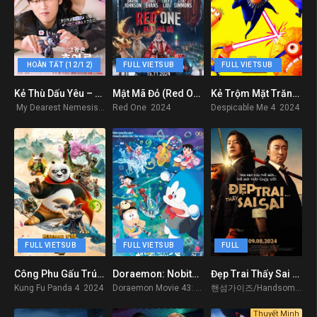
HOÀN TẤT (12/12)
FULL VIETSUB
FULL VIETSUB
Kẻ Thù Dấu Yêu – My Dearest Nemesis 2025
Mật Mã Đỏ (Red One)
Kẻ Trộm Mặt Trăng Phần 4 (2025)
0
7.9
8
My Dearest Nemesis 2025
Red One 2024
Despicable Me 4 2024
FULL VIETSUB
FULL VIETSUB
FULL
Công Phu Gấu Trúc 4
Doraemon: Nobita và Bản Giao Hưởng Địa Cầu
Đẹp Trai Thấy Sai Sai
5.6
6.4
5
Kung Fu Panda 4 2024
Doraemon Movie 43: Nobita no Chikyuu Symphony 2024
핸섬가이즈/Handsome Guys 2024
Thuyết Minh