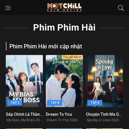
Phim Phim Hài
Phim Phim Hài mới cập nhật
Thuyết Minh
TẬP 2
TẬP 8
TẬP 6
Sếp Chính Là Thần Tượng
Dream To You
Chuyện Tình Ma Quái
1
0
8.538
My Bias, My Boss 2026
Dream To You 2026
Spooky in Love 2026