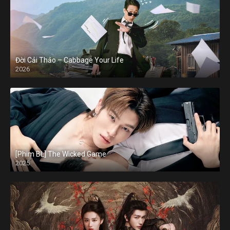
Đời Cải Thảo – Cabbage Your Life
2026
[Phim BL] The Wicked Game
2025