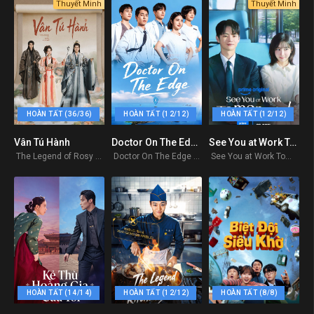
Thuyết Minh
Thuyết Minh
HOÀN TẤT (36/36)
HOÀN TẤT (12/12)
HOÀN TẤT (12/12)
Vân Tú Hành
Doctor On The Edge
See You at Work Tomorrow
7
0
0
The Legend of Rosy Clouds 2026
Doctor On The Edge 2026
See You at Work Tomorrow 2026
HOÀN TẤT (14/14)
HOÀN TẤT (12/12)
HOÀN TẤT (8/8)