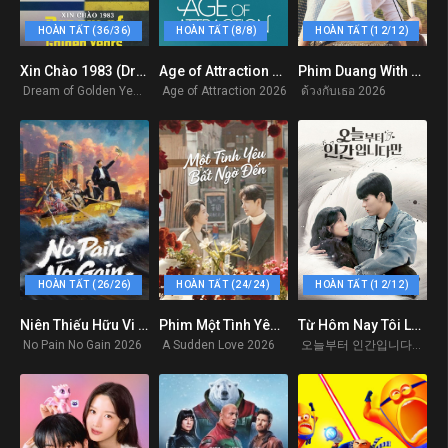
HOÀN TẤT (36/36)
HOÀN TẤT (8/8)
HOÀN TẤT (12/12)
Xin Chào 1983 (Dream of Golden Years)
Age of Attraction – 2026
Phim Duang With You: Tình Yêu Bọ Xít
9
9
0
Dream of Golden Years 2026
Age of Attraction 2026
ด้วงกับเธอ 2026
HOÀN TẤT (26/26)
HOÀN TẤT (24/24)
HOÀN TẤT (12/12)
Niên Thiếu Hữu Vi (Lâm Duẫn)
Phim Một Tình Yêu Bất Ngờ Đến
Từ Hôm Nay Tôi Là Con Người (No Tail To Tell)
0
10
0
No Pain No Gain 2026
A Sudden Love 2026
오늘부터 인간입니다만 2026