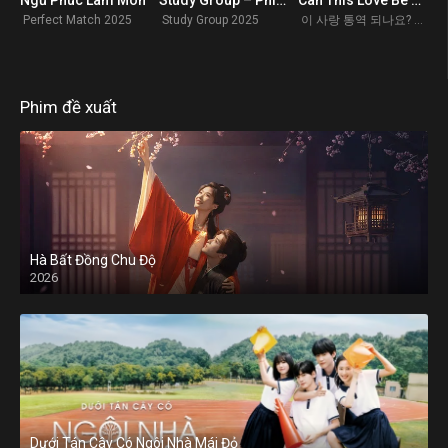
6.7
8.6
0
Perfect Match 2025
Study Group 2025
이 사랑 통역 되나요? 2026
Phim đề xuất
Hà Bất Đồng Chu Độ
2026
Dưới Tán Cây Có Ngôi Nhà Mái Đỏ