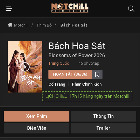
Motchill
Phim Bộ
Bách Hoa Sát
Bách Hoa Sát
Blossoms of Power 2026
Trung Quốc
45 phút/tập
HOÀN TẤT (36/36)
Cổ Trang
Phim Chính Kịch
LỊCH CHIẾU: 17h15 hằng ngày trên Motchill
Xem Phim
Thông Tin
Diễn Viên
Trailer