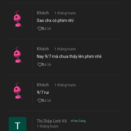
Khách
1 tháng trước
Sao chx có phim nhỉ
0
Trả lời
Khách
1 tháng trước
Nay 9/7 mà chưa thấy lên phim nhỉi
0
Trả lời
Khách
1 tháng trước
9/7 rui
0
Trả lời
Thị Diệp Linh Võ
⭐
Fan Cứng
1 tháng trước