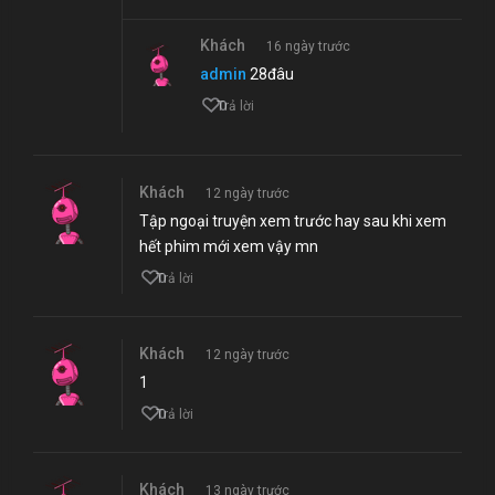
Khách
16 ngày trước
admin
28đâu
0
Trả lời
Khách
12 ngày trước
Tập ngoại truyện xem trước hay sau khi xem
hết phim mới xem vậy mn
0
Trả lời
Khách
12 ngày trước
1
0
Trả lời
Khách
13 ngày trước