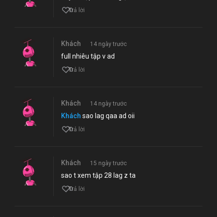
0
Trả lời
Khách
14 ngày trước
full nhiêu tập v ad
0
Trả lời
Khách
14 ngày trước
Khách
sao lag qaa ad oii
0
Trả lời
Khách
15 ngày trước
sao t xem tập 28 lag z ta
0
Trả lời