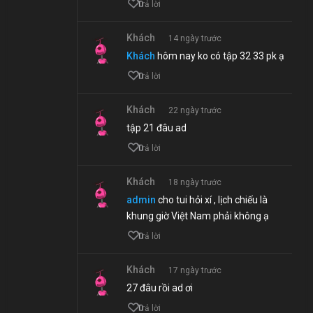
0
Trả lời
Khách
14 ngày trước
Khách
hôm nay ko có tập 32 33 pk ạ
0
Trả lời
Khách
22 ngày trước
tập 21 đâu ad
0
Trả lời
Khách
18 ngày trước
admin
cho tui hỏi xí , lịch chiếu là
khung giờ Việt Nam phải không ạ
0
Trả lời
Khách
17 ngày trước
27 đâu rồi ad ơi
0
Trả lời