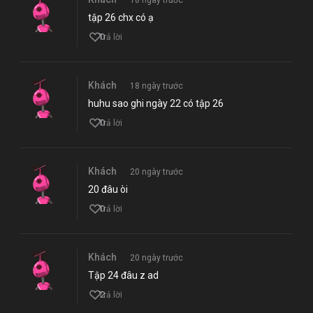
tập 26 chx có ạ
0
Trả lời
Khách
18 ngày trước
huhu sao ghi ngày 22 có tập 26
0
Trả lời
Khách
20 ngày trước
20 đâu òi
0
Trả lời
Khách
20 ngày trước
Tập 24 đâu z ad
2
Trả lời