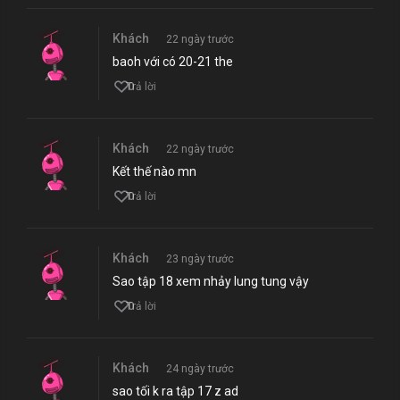
Khách
22 ngày trước
baoh với có 20-21 the
0
Trả lời
Khách
22 ngày trước
Kết thế nào mn
0
Trả lời
Khách
23 ngày trước
Sao tập 18 xem nhảy lung tung vậy
0
Trả lời
Khách
24 ngày trước
sao tối k ra tập 17 z ad