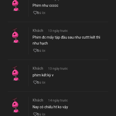
Phim như ccccc
0
Trả lời
Khách
13 ngày trước
Phim đc mấy tập đầu sau như cuttt kết thì
như hạch
0
Trả lời
Khách
13 ngày trước
phim kết kỳ v
0
Trả lời
Khách
14 ngày trước
Nay có chiếu ht ko vậy
0
Trả lời