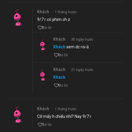
Khách
1 tháng trước
9/7 r có phim ch z
0
Trả lời
Khách
30 ngày trước
Khách
xem dc roi á
0
Trả lời
Khách
21 ngày trước
Khách
0
Trả lời
Khách
1 tháng trước
Cỡ mấy h chiếu nhỉ? Nay 9/7 r
1
Trả lời