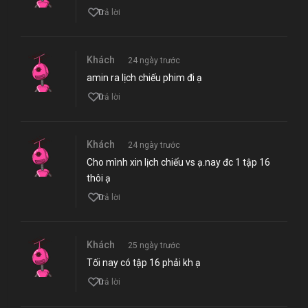
0
Trả lời
Khách
24 ngày trước
amin ra lịch chiếu phim đi ạ
0
Trả lời
Khách
24 ngày trước
Cho mình xin lịch chiếu vs ạ.nay đc 1 tập 16
thôi ạ
0
Trả lời
Khách
25 ngày trước
Tối nay có tập 16 phải kh ạ
0
Trả lời