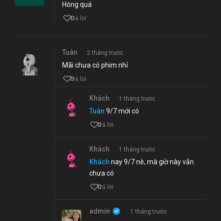
Hóng quá
0
Trả lời
Tuân
2 tháng trước
Mãi chưa có phim nhỉ
3
Trả lời
Khách
1 tháng trước
Tuân
9/7 mới có
2
Trả lời
Khách
1 tháng trước
Khách
nay 9/7 nè, mà giờ này vẫn
chưa có
0
Trả lời
admin
1 tháng trước