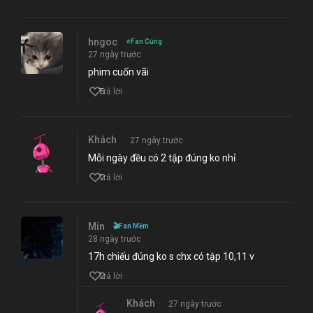
hngoc
⭐
Fan Cứng
27 ngày trước
phim cuốn vãi
5
Trả lời
Khách
27 ngày trước
Mỗi ngày đều có 2 tập đúng ko nhỉ
2
Trả lời
Min
🎬
Fan Mềm
28 ngày trước
17h chiếu đúng ko s chx có tập 10,11 v
2
Trả lời
Khách
27 ngày trước