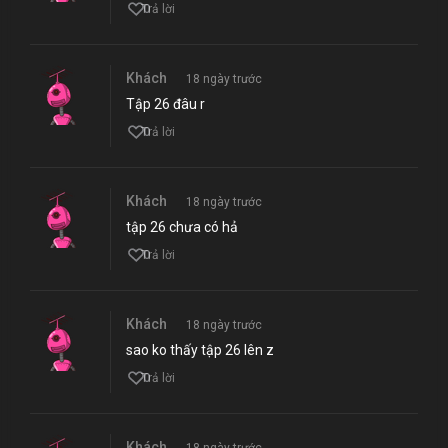
0
Trả lời
Khách
18 ngày trước
Tập 26 đâu r
0
Trả lời
Khách
18 ngày trước
tập 26 chưa có hả
0
Trả lời
Khách
18 ngày trước
sao ko thấy tập 26 lên z
0
Trả lời
Khách
18 ngày trước