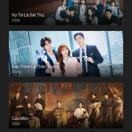
Vợ Tôi Là Sát Thủ
2026
Sếp Chính Là Thần Tượng
2026
Cửu Môn
2026