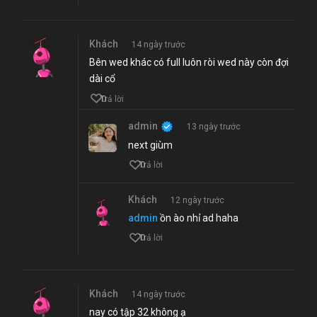
Khách
14 ngày trước
Bên wed khác có full luôn ròi wed này còn đợi
dài cổ
0
Trả lời
admin
13 ngày trước
next giùm
0
Trả lời
Khách
12 ngày trước
admin
ồn ào nhỉ ad haha
0
Trả lời
Khách
14 ngày trước
nay có tập 32 không ạ