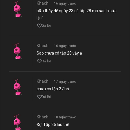
Khách
16 ngày trước
bữa thấy để ngày 23 có tập 28 mà sao h sửa
lại r
0
Trả lời
Khách
16 ngày trước
Sao chưa có tập 28 vậy ạ
1
Trả lời
Khách
17 ngày trước
chưa có tập 27 hả
0
Trả lời
Khách
18 ngày trước
Đợi Tập 26 lâu thế