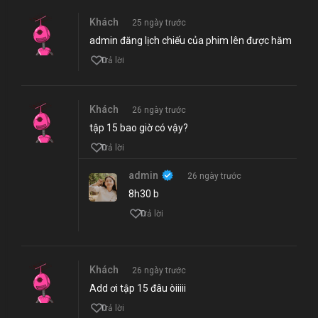
Khách
25 ngày trước
admin đăng lịch chiếu của phim lên được hăm
0
Trả lời
Khách
26 ngày trước
tập 15 bao giờ có vậy?
0
Trả lời
admin
26 ngày trước
8h30 b
0
Trả lời
Khách
26 ngày trước
Add ơi tập 15 đâu òiiiii
0
Trả lời