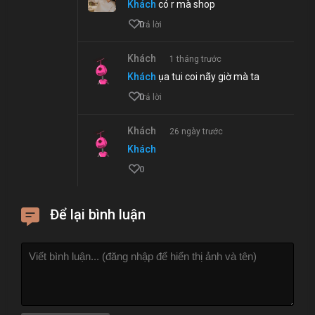
Khách
có r mà shop
0
Trả lời
Khách
1 tháng trước
Khách
ụa tui coi nãy giờ mà ta
0
Trả lời
Khách
26 ngày trước
Khách
0
Để lại bình luận