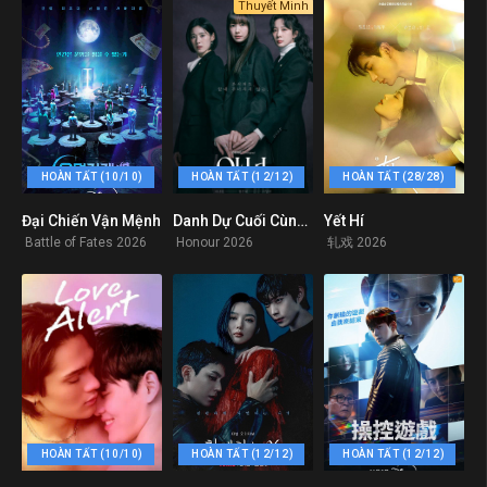
Thuyết Minh
HOÀN TẤT (10/10)
HOÀN TẤT (12/12)
HOÀN TẤT (28/28)
Đại Chiến Vận Mệnh
Danh Dự Cuối Cùng (Honour)
Yết Hí
0
10
9.2
Battle of Fates 2026
Honour 2026
轧戏 2026
HOÀN TẤT (10/10)
HOÀN TẤT (12/12)
HOÀN TẤT (12/12)