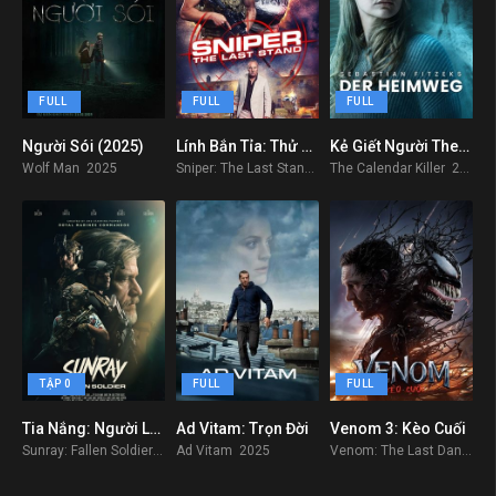
FULL
FULL
FULL
Người Sói (2025)
Lính Bắn Tỉa: Thử Thách Tử Thần
Kẻ Giết Người Theo Lịch
8.2
8.4
7.7
Wolf Man 2025
Sniper: The Last Stand 2025
The Calendar Killer 2025
TẬP 0
FULL
FULL
Tia Nắng: Người Lính Gục Ngã
Ad Vitam: Trọn Đời
Venom 3: Kèo Cuối
7.7
6.5
5
Sunray: Fallen Soldier 2025
Ad Vitam 2025
Venom: The Last Dance 2024