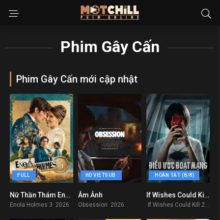
Phim Gây Cấn
Phim Gây Cấn mới cập nhật
FULL
HD VIETSUB
HOÀN TẤT (8/8)
Nữ Thần Thám Enola Holmes 3
Ám Ảnh
If Wishes Could Kill – Điều Ước Đoạt Mạng
7.4
8.1
0
Enola Holmes 3 2026
Obsession 2026
If Wishes Could Kill 2026