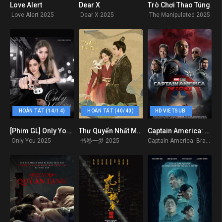
Love Alert
Dear X
Trò Chơi Thao Túng
0
8
7
Love Alert 2025
Dear X 2025
The Manipulated 2025
HOÀN TẤT (14/14)
HOÀN TẤT (40/40)
HD VIETSUB
[Phim GL] Only You The Series
Thư Quyển Nhất Mộng
Captain America: Thế Giới Mới
0
0
5.9
Only You 2025
书卷一梦 2025
Captain America: Brave New World 2025