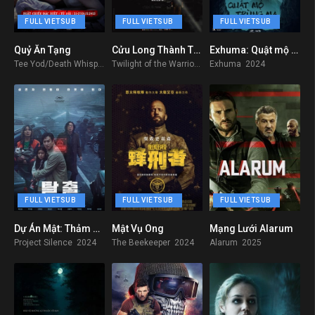
FULL VIETSUB
FULL VIETSUB
FULL VIETSUB
Quỷ Ăn Tạng
Cửu Long Thành Trại: Vây Thành
Exhuma: Quật mộ trùng ma
7.3
6.3
7.498
Tee Yod/Death Whisperer 2023
Twilight of the Warriors Walled In 2024
Exhuma 2024
FULL VIETSUB
FULL VIETSUB
FULL VIETSUB
Dự Án Mật: Thảm Họa Trên Cầu
Mật Vụ Ong
Mạng Lưới Alarum
8.7
8.1
6.7
Project Silence 2024
The Beekeeper 2024
Alarum 2025