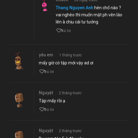
28 ngày trước
Thang Nguyen Anh
hèn chổ nào ?
vai nghèo thì muốn mặt ph vên láo
lên à chịu cái tư tưởng
1
Trả lời
yêu em
1 tháng trước
mấy giờ có tập mới vậy ad ơi
1
Trả lời
Nguyệt
2 tháng trước
Tập mấy rồi ạ
1
Trả lời
Nguyệt
2 tháng trước