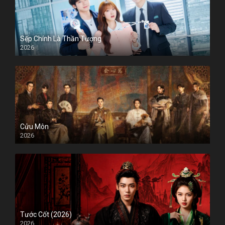
Sếp Chính Là Thần Tượng
2026
Cửu Môn
2026
Tước Cốt (2026)
2026