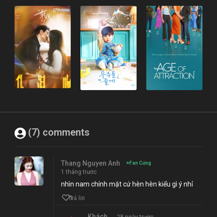
(7) comments
Thang Nguyen Anh
⭐
Fan Cứng
1 tháng trước
nhìn nam chính mặt cứ hèn hèn kiểu gì ý nhỉ
1
Trả lời
Khách