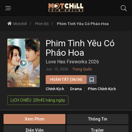
Motchill
Phim Bộ
Phim Tình Yêu Có Pháo Hoa
Phim Tình Yêu Có
Pháo Hoa
Love Has Fireworks 2026
Jun. 15, 2026
Trung Quốc
HOÀN TẤT (36/36)
Chính Kịch
Drama
Phim Chính Kịch
Sắp Chiếu
Tình Cảm
LỊCH CHIẾU: 20h45 hàng ngày
Xem Phim
Thông Tin
Diễn Viên
Trailer