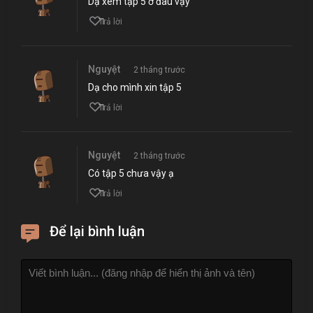
Dạ xem tập 5 ở đâu vậy
1
Trả lời
Nguyệt
2 tháng trước
Dạ cho mình xin tập 5
1
Trả lời
Nguyệt
2 tháng trước
Có tập 5 chưa vậy ạ
1
Trả lời
Để lại bình luận