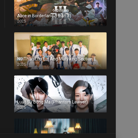
Alice in Borderland (Phần 3)
2025
Nữ Thần Lớp E – Ang Mutya ng Section E
2025
Luật Sư Bóng Ma (Phantom Lawyer)
2026