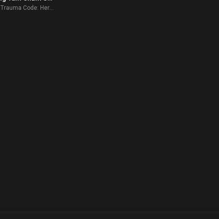
The Trauma Code: Heroes on Call 2025