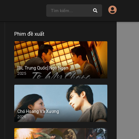
Phim đề xuất
[BL Trung Quốc] Ngô Ngạn
2025
Chó Hoang Và Xương
2026