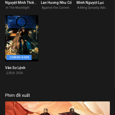
Nguyệt Minh Thiên Lý
Lan Hương Như Cố
Minh Nguyệt Lục
0
0
0
In The Moonlight
Against the Current 2026
A Ming Dynasty Adventure
COMING SOON
Vân Sơ Lệnh
0
云初令 2026
Phim đề xuất