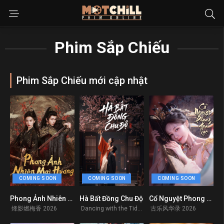
Phim Sắp Chiếu
Phim Sắp Chiếu mới cập nhật
COMING SOON
COMING SOON
COMING SOON
Phong Ảnh Nhiên Mai Hương
Hà Bất Đồng Chu Độ
Cổ Nguyệt Phong Hoa Lục
0
0
0
烽影燃梅香 2026
Dancing with the Tide 2026
古乐风华录 2026