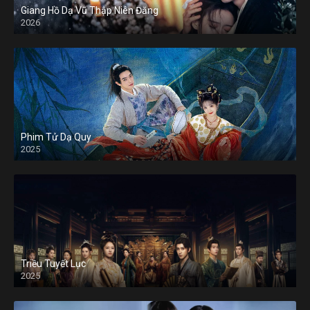
Giang Hồ Dạ Vũ Thập Niên Đăng
2026
Phim Tử Dạ Quy
2025
Triều Tuyết Lục
2025