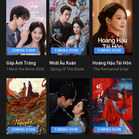
COMING SOON
COMING SOON
COMING SOON
Gấp Ánh Trăng
Nhất Âu Xuân
Hoàng Hậu Tái Hôn
0
0
0
I Meet the Moon 2026
Spring Of The Blade 2026
The Remarried Empress
COMING SOON
COMING SOON
COMING SOON