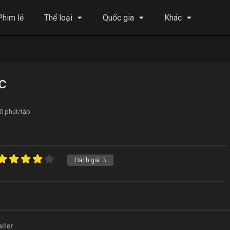
Phim lẻ
Thể loại
Quốc gia
Khác
c
0 phút/tập
Đánh giá:
3
ailer