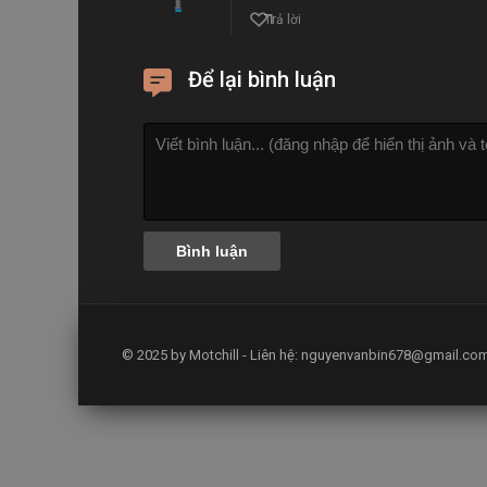
1
Trả lời
Để lại bình luận
© 2025 by Motchill - Liên hệ:
nguyenvanbin678@gmail.co