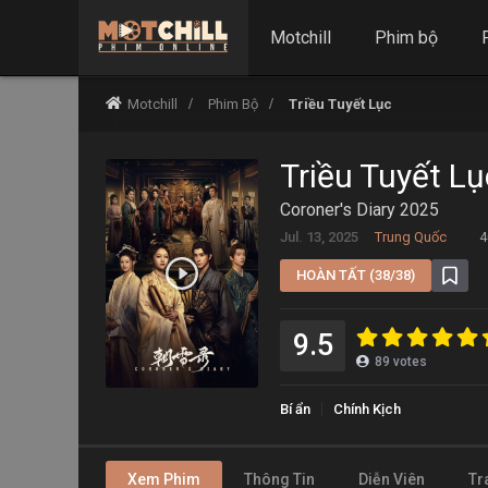
Motchill
Phim bộ
Motchill
Phim Bộ
Triều Tuyết Lục
Triều Tuyết Lụ
Coroner's Diary 2025
Jul. 13, 2025
Trung Quốc
4
HOÀN TẤT (38/38)
9.5
89
votes
Bí ẩn
Chính Kịch
Xem Phim
Thông Tin
Diễn Viên
Tr