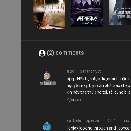
(2) comments
ggg
3 tháng trước
bị ép; Nếu bạn đọc được bình luận n
nguyền này, bạn cần phải sao chép nó
xin hãy tha thứ cho tôi, tôi cũng bị 
0
Trả lời
vorbelutrioperbir
10 tháng trước
I enjoy looking through and I concei