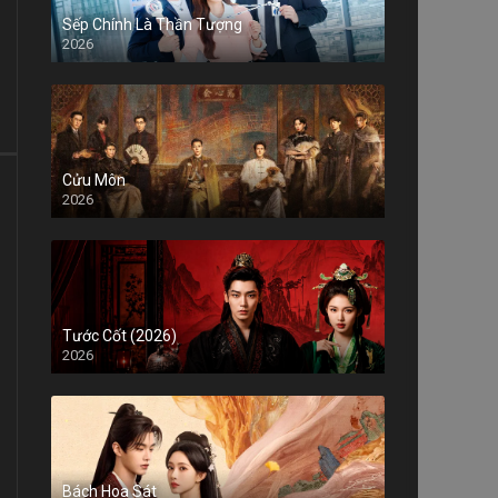
Sếp Chính Là Thần Tượng
2026
Cửu Môn
2026
Tước Cốt (2026)
2026
Bách Hoa Sát