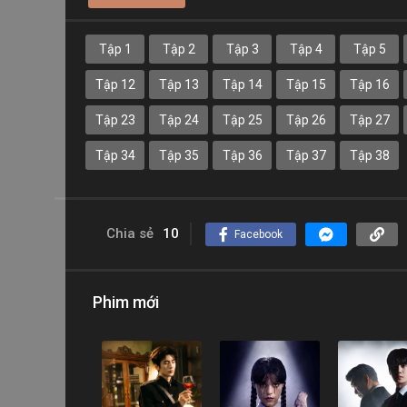
Tập 1
Tập 2
Tập 3
Tập 4
Tập 5
Tập 12
Tập 13
Tập 14
Tập 15
Tập 16
Tập 23
Tập 24
Tập 25
Tập 26
Tập 27
Tập 34
Tập 35
Tập 36
Tập 37
Tập 38
Chia sẻ
10
Facebook
Phim mới