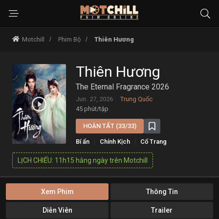
Motchill
Phim Bộ
Thiên Hương
Thiên Hương
The Eternal Fragrance 2026
Jun. 27, 2026
Trung Quốc
45 phút/tập
HOÀN TẤT (33/33)
Bí ẩn
Chính Kịch
Cổ Trang
Phim Chính Kịch
Tâm Lý
LỊCH CHIẾU: 11h15 hằng ngày trên Motchill
Xem Phim
Thông Tin
Diễn Viên
Trailer