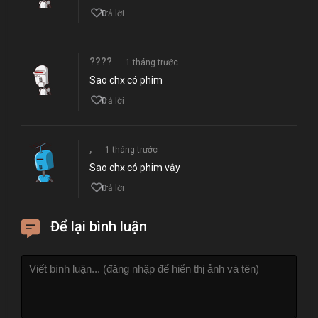
0
Trả lời
????
1 tháng trước
Sao chx có phim
0
Trả lời
,
1 tháng trước
Sao chx có phim vậy
0
Trả lời
Để lại bình luận