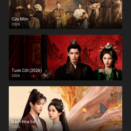
Cửu Môn
2026
Tước Cốt (2026)
2026
Bách Hoa Sát
2026