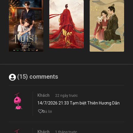
(15) comments
Khách
22 ngày trước
14/7/2026 21:33 Tạm biệt Thiên Hương Dẫn
0
Trả lời
Khách
1 tháng trước