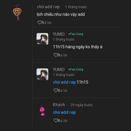
chờ add rep
1 tháng trước
lịch chiếu như nào vậy add
1
Trả lời
YUMEI
⭐
Fan Cứng
1 tháng trước
11h15 hàng ngày ko thấy à
0
Trả lời
YUMEI
⭐
Fan Cứng
1 tháng trước
chờ add rep
11h15
0
Trả lời
Khách
29 ngày trước
chờ add rep
0
Trả lời