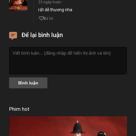
23 ngày trước
rất dễ thương nha
2
Trả lời
Để lại bình luận
Phim hot