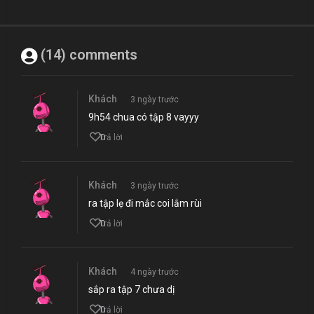
(14) comments
Khách
3 ngày trước
9h54 chua có tập 8 vayyy
0
Trả lời
Khách
3 ngày trước
ra tập lẹ đi mắc coi lắm rùi
0
Trả lời
Khách
4 ngày trước
sắp ra tập 7 chưa dị
0
Trả lời