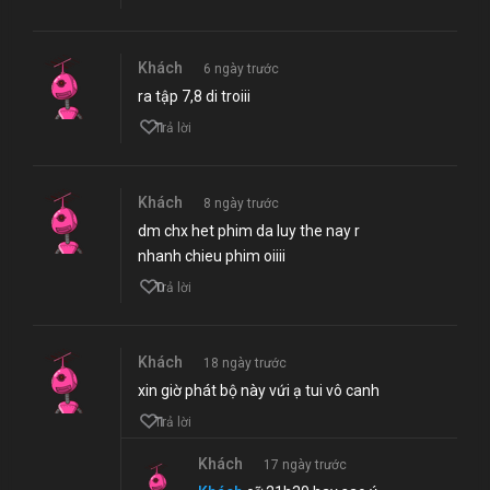
Khách
6 ngày trước
ra tập 7,8 di troiii
1
Trả lời
Khách
8 ngày trước
dm chx het phim da luy the nay r
nhanh chieu phim oiiii
0
Trả lời
Khách
18 ngày trước
xin giờ phát bộ này vứi ạ tui vô canh
1
Trả lời
Khách
17 ngày trước