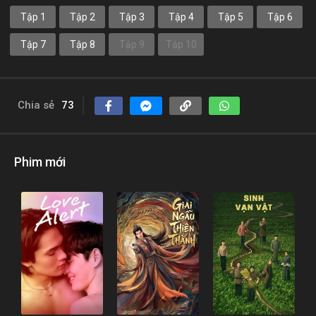
Tập 1
Tập 2
Tập 3
Tập 4
Tập 5
Tập 6
Tập 7
Tập 8
Tập 9
Tập 10
Chia sẻ
73
Phim mới