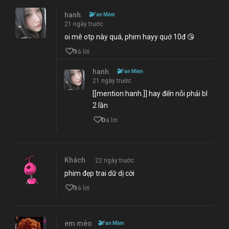
hanh.
🎬
Fan Mềm
21 ngày trước
oi mê otp này quá, phim hayy quớ 10đ 😘
1
Trả lời
hanh.
🎬
Fan Mềm
21 ngày trước
[[mention:hanh.]] hay đến nỗi phải bl
2 lần
0
Trả lời
Khách
22 ngày trước
phim đẹp trai dữ dị cời
1
Trả lời
em mèo
🎬
Fan Mềm