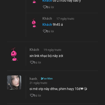
Khách
cỡ 21h30 hay sao ý
0
Trả lời
Khách
17 ngày trước
Khách
9h45 á
0
Trả lời
Khách
19 ngày trước
xin link nhạc bộ này zới
1
Trả lời
hanh.
🎬
Fan Mềm
21 ngày trước
oi mê otp này dthw, phim hayy 10đ💗😘
1
Trả lời