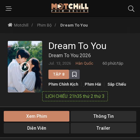
Motchill
Phim Bộ
Dream To You
Dream To You
Dream To You 2026
Jul. 13, 2026
Hàn Quốc
60 phút/tập
TẬP 8
Phim Chính Kịch
Phim Hài
Sắp Chiếu
Tâm Lý
Tình Cảm
LỊCH CHIẾU: 21h35 thứ 2 thứ 3
Xem Phim
Thông Tin
Diễn Viên
Trailer