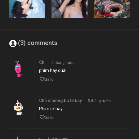
(3) comments
Chi
5 tháng trước
phim hay quãi
0
Trả lời
Chủ chuồng bò bt bay
5 tháng trước
Phim cx hay
0
Trả lời
p