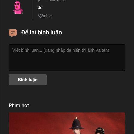
1 năm trước
dở
0
Trả lời
Để lại bình luận
Phim hot