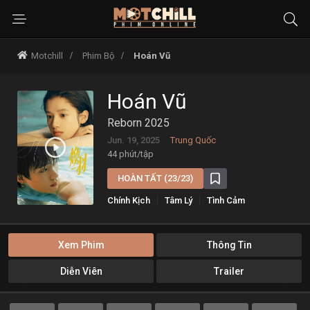
Motchill
Phim Bộ
Hoán Vũ
Hoán Vũ
Reborn 2025
Jun. 19, 2025
Trung Quốc
44 phút/tập
HOÀN TẤT (23/23)
Chính Kịch
Tâm Lý
Tình Cảm
Xem Phim
Thông Tin
Diễn Viên
Trailer