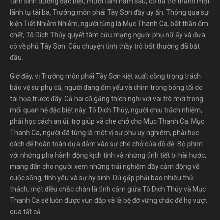
tâm sinh dưỡng đặc biệt, mười tám năm sau, cô đã trở thành một
lãnh tụ tài ba, Trưởng môn phái Tây Sơn đầy uy ấn. Thông qua sự
kiện Tiết Nhiễm Nhiễm, người từng là Mục Thanh Ca, bất thần ốm
chết, Tô Dịch Thủy quyết tâm cứu mạng người phụ nữ ấy và đưa
cô về phủ Tây Sơn. Câu chuyện tình thầy trò bất thường đã bắt
đầu.
Giờ đây, vị Trưởng môn phái Tây Sơn kiệt xuất cõng trọng trách
bảo vệ sư phụ cũ, người đang ốm yếu và chìm trong bóng tối do
tai họa trước đây. Cả hai cố gắng thích nghi với vai trò mới trong
mối quan hệ đặc biệt này. Tô Dịch Thủy, người chịu trách nhiệm,
phải học cách an ủi, trợ giúp và che chở cho Mục Thanh Ca. Mục
Thanh Ca, người đã từng là một vị sư phụ uy nghiêm, phải học
cách để hoàn toàn dựa dẫm vào sự che chở của đồ đệ. Bộ phim
với những pha hành động kịch tính và những tình tiết bi hài hước,
mang đến cho người xem những trải nghiệm đầy cảm động về
cuộc sống, tình yêu và sự hy sinh. Dù gặp phải bao nhiêu thử
thách, một điều chắc chắn là tình cảm giữa Tô Dịch Thủy và Mục
Thanh Ca sẽ luôn được vun đắp và là bệ đỡ vững chắc để họ vượt
qua tất cả.