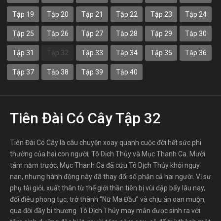
Tập 19
Tập 20
Tập 21
Tập 22
Tập 23
Tập 24
Tập 25
Tập 26
Tập 27
Tập 28
Tập 29
Tập 30
Tập 31
Tập 32
Tập 33
Tập 34
Tập 35
Tập 36
Tập 37
Tập 38
Tập 39
Tập 40
Tiên Đài Có Cây Tập 32
Tiên Đài Có Cây là câu chuyện xoay quanh cuộc đời hết sức phi
thường của hai con người, Tô Dịch Thủy và Mục Thanh Ca. Mười
tám năm trước, Mục Thanh Ca đã cứu Tô Dịch Thủy khỏi nguy
nan, nhưng hành động này đã thay đổi số phận cả hai người. Vị sư
phụ tài giỏi, xuất thân từ thế giới thần tiên bị vùi dập bấy lâu nay,
đổi điêu phong tục, trở thành “Nữ Ma Đầu” và chịu án oan muộn,
qua đời đầy bi thương. Tô Dịch Thủy may mắn được sinh ra với