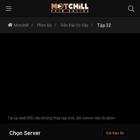
Motchill
Phim Bộ
Tiên Đài Có Cây
Tập 32
Tải lại web (F5) nếu không thấy tập mới, đổi server nếu lỗi phim
Chọn Server
Gửi báo lỗi