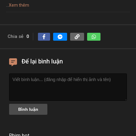
...
Xem thêm
Chia sẻ
0
Để lại bình luận
Phim hot