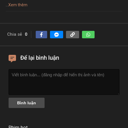
...
Xem thêm
Chia sẻ
0
Để lại bình luận
Phim hot