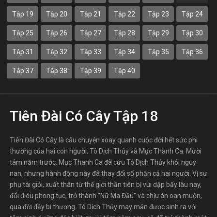
Tập 19
Tập 20
Tập 21
Tập 22
Tập 23
Tập 24
Tập 25
Tập 26
Tập 27
Tập 28
Tập 29
Tập 30
Tập 31
Tập 32
Tập 33
Tập 34
Tập 35
Tập 36
Tập 37
Tập 38
Tập 39
Tập 40
Tiên Đài Có Cây Tập 18
Tiên Đài Có Cây là câu chuyện xoay quanh cuộc đời hết sức phi
thường của hai con người, Tô Dịch Thủy và Mục Thanh Ca. Mười
tám năm trước, Mục Thanh Ca đã cứu Tô Dịch Thủy khỏi nguy
nan, nhưng hành động này đã thay đổi số phận cả hai người. Vị sư
phụ tài giỏi, xuất thân từ thế giới thần tiên bị vùi dập bấy lâu nay,
đổi điêu phong tục, trở thành “Nữ Ma Đầu” và chịu án oan muộn,
qua đời đầy bi thương. Tô Dịch Thủy may mắn được sinh ra với