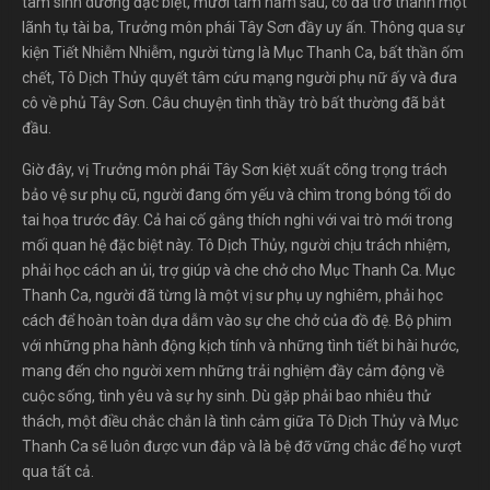
tâm sinh dưỡng đặc biệt, mười tám năm sau, cô đã trở thành một
lãnh tụ tài ba, Trưởng môn phái Tây Sơn đầy uy ấn. Thông qua sự
kiện Tiết Nhiễm Nhiễm, người từng là Mục Thanh Ca, bất thần ốm
chết, Tô Dịch Thủy quyết tâm cứu mạng người phụ nữ ấy và đưa
cô về phủ Tây Sơn. Câu chuyện tình thầy trò bất thường đã bắt
đầu.
Giờ đây, vị Trưởng môn phái Tây Sơn kiệt xuất cõng trọng trách
bảo vệ sư phụ cũ, người đang ốm yếu và chìm trong bóng tối do
tai họa trước đây. Cả hai cố gắng thích nghi với vai trò mới trong
mối quan hệ đặc biệt này. Tô Dịch Thủy, người chịu trách nhiệm,
phải học cách an ủi, trợ giúp và che chở cho Mục Thanh Ca. Mục
Thanh Ca, người đã từng là một vị sư phụ uy nghiêm, phải học
cách để hoàn toàn dựa dẫm vào sự che chở của đồ đệ. Bộ phim
với những pha hành động kịch tính và những tình tiết bi hài hước,
mang đến cho người xem những trải nghiệm đầy cảm động về
cuộc sống, tình yêu và sự hy sinh. Dù gặp phải bao nhiêu thử
thách, một điều chắc chắn là tình cảm giữa Tô Dịch Thủy và Mục
Thanh Ca sẽ luôn được vun đắp và là bệ đỡ vững chắc để họ vượt
qua tất cả.