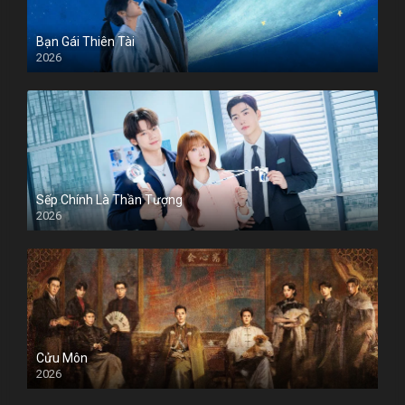
Bạn Gái Thiên Tài
2026
Sếp Chính Là Thần Tượng
2026
Cửu Môn
2026