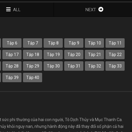
ALL
NEXT
Tập 6
Tập 7
Tập 8
Tập 9
Tập 10
Tập 11
Tập 17
Tập 18
Tập 19
Tập 20
Tập 21
Tập 22
Tập 28
Tập 29
Tập 30
Tập 31
Tập 32
Tập 33
Tập 39
Tập 40
t sức phi thường của hai con người, Tô Dịch Thủy và Mục Thanh Ca.
ủy khỏi nguy nan, nhưng hành động này đã thay đổi số phận cả hai