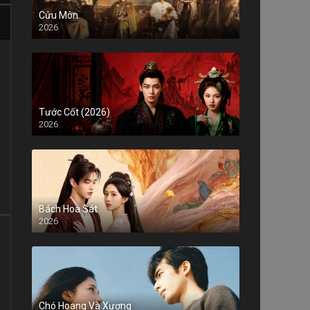
Cửu Môn
2026
Tước Cốt (2026)
2026
Bách Hoa Sát
2026
Chó Hoang Và Xương