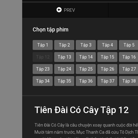
PREV
Chọn tập phim
Tập 1
Tập 2
Tập 3
Tập 4
Tập 5
Tập 12
Tập 13
Tập 14
Tập 15
Tập 16
Tập 23
Tập 24
Tập 25
Tập 26
Tập 27
Tập 34
Tập 35
Tập 36
Tập 37
Tập 38
Tiên Đài Có Cây Tập 12
Tiên Đài Có Cây là câu chuyện xoay quanh cuộc đời hế
Mười tám năm trước, Mục Thanh Ca đã cứu Tô Dịch Th