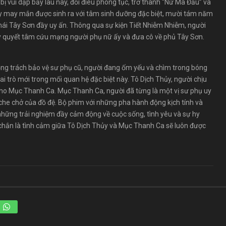
ên bị vùi dập bấy lâu nay, đổi điêu phong tục, trở thành “Nữ Ma Đầu” và
ủy may mắn được sinh ra với tâm sinh dưỡng đặc biệt, mười tám năm
phái Tây Sơn đầy uy ấn. Thông qua sự kiện Tiết Nhiễm Nhiễm, người
y quyết tâm cứu mạng người phụ nữ ấy và đưa cô về phủ Tây Sơn.
rọng trách bảo vệ sư phụ cũ, người đang ốm yếu và chìm trong bóng
 vai trò mới trong mối quan hệ đặc biệt này. Tô Dịch Thủy, người chịu
ở cho Mục Thanh Ca. Mục Thanh Ca, người đã từng là một vị sư phụ uy
he chở của đồ đệ. Bộ phim với những pha hành động kịch tính và
những trải nghiệm đầy cảm động về cuộc sống, tình yêu và sự hy
 chắn là tình cảm giữa Tô Dịch Thủy và Mục Thanh Ca sẽ luôn được