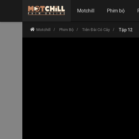
Motchill
Phim bộ
Motchill
Phim Bộ
Tiên Đài Có Cây
Tập 12