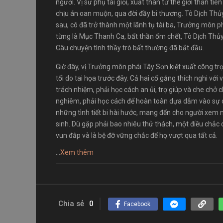
người. Vị sư phụ tài giỏi, xuất thân từ thế giới thần ti
chịu án oan muộn, qua đời đầy bi thương. Tô Dịch Th
sau, cô đã trở thành một lãnh tụ tài ba, Trưởng môn 
từng là Mục Thanh Ca, bất thần ốm chết, Tô Dịch Thủ
Câu chuyện tình thầy trò bất thường đã bắt đầu.
Giờ đây, vị Trưởng môn phái Tây Sơn kiệt xuất cõng t
tối do tai họa trước đây. Cả hai cố gắng thích nghi với
trách nhiệm, phải học cách an ủi, trợ giúp và che ch
nghiêm, phải học cách để hoàn toàn dựa dẫm vào sự c
những tình tiết bi hài hước, mang đến cho người xem 
sinh. Dù gặp phải bao nhiêu thử thách, một điều chắc
vun đắp và là bệ đỡ vững chắc để họ vượt qua tất cả.
...
Xem thêm
Chia sẻ
0
Facebook