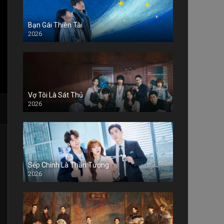
Bạn Gái Thiên Tài
2026
Vợ Tôi Là Sát Thủ
2026
Sếp Chính Là Thần Tượng
2026