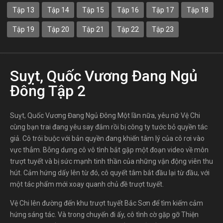
Tập 13
Tập 14
Tập 15
Tập 16
Tập 17
Tập 18
Tập 19
Tập 20
Tập 21
Tập 22
Tập 23
Suỵt, Quốc Vương Đang Ngủ
Đông Tập 2
Suỵt, Quốc Vương Đang Ngủ Đông Một lần nữa, yêu nữ Vệ Chi
cùng bạn trai đang yêu say đắm rồi bị công ty tước bỏ quyền tác
giả. Cô trói buộc với bản quyền đang khiến tâm lý của cô rơi vào
vực thẳm. Bỗng dưng cô vô tình bắt gặp một đoạn video về môn
trượt tuyết và bị sức mạnh tinh thần của những vận động viên thu
hút. Cảm hứng dấy lên từ đó, cô quyết tâm bắt đầu lại từ đầu, với
một tác phẩm mới xoay quanh chủ đề trượt tuyết.
Vệ Chi lên đường đến khu trượt tuyết Bắc Sơn để tìm kiếm cảm
hứng sáng tác. Và trong chuyến đi ấy, cô tình cờ gặp gỡ Thiện