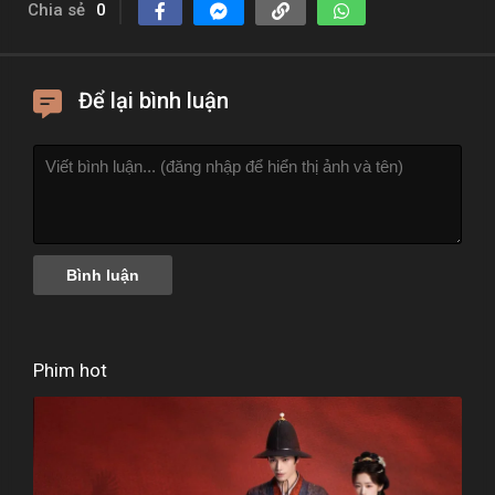
Chia sẻ
0
Để lại bình luận
Phim hot