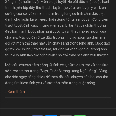
Sùng, một huấn luyện viên trượt tuyết. Họ bắt đầu một cuộc hành
trình luyện tập đầy thử thách, luyện tập vừa rèn luyện ý chí kiên
cường của cô, vừa nhen nhóm trong lòng cô tình cảm đặc biệt
dành cho huấn luyện viên.Thiện Sùng từng là một vận động viên
trượt tuyết đỉnh cao, nhưng vì em gái bị tàn tật và chấn thương
đeo bám, anh buộc phải nghỉ quốc tuyển theo mong muốn của
cha mẹ. Mặc dù đã rời xa đấu trường, nhưng ngọn lửa đam mê
đối với môn thể thao này vẫn cháy sáng trong lòng anh. Cuộc gặp
gỡ với Vệ Chi như một tia lửa, tái kind lại khát vọng cũ trong anh,
thúc đẩy anh tiếp tục cống hiến cho thể thao mà anh yêu thương.
Một câu chuyện cảm động về tình yêu, niềm đam mê và nghị lực
sẽ được hé mở trong “Suỵt, Quốc Vương Đang Ngủ Đông”. Cùng
chờ đón ngày công chiếu để theo dõi câu chuyện của hai con tim
đang tìm kiếm tình yêu và sự thỏa mãn trong cuộc sống.
...
Xem thêm