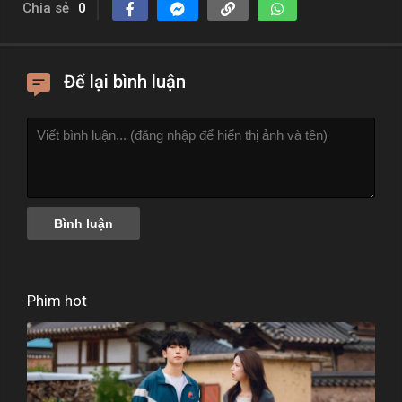
Chia sẻ
0
Để lại bình luận
Phim hot