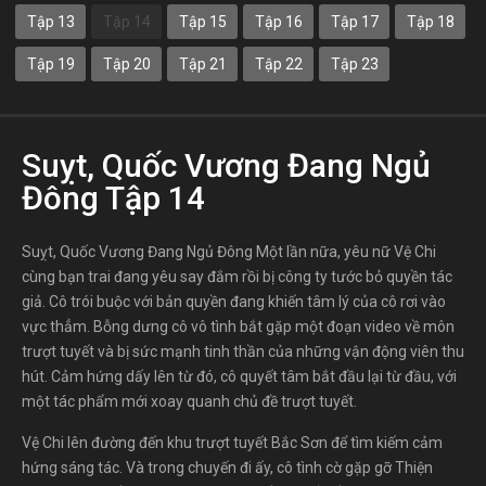
Tập 13
Tập 14
Tập 15
Tập 16
Tập 17
Tập 18
Tập 19
Tập 20
Tập 21
Tập 22
Tập 23
Suỵt, Quốc Vương Đang Ngủ
Đông Tập 14
Suỵt, Quốc Vương Đang Ngủ Đông Một lần nữa, yêu nữ Vệ Chi
cùng bạn trai đang yêu say đắm rồi bị công ty tước bỏ quyền tác
giả. Cô trói buộc với bản quyền đang khiến tâm lý của cô rơi vào
vực thẳm. Bỗng dưng cô vô tình bắt gặp một đoạn video về môn
trượt tuyết và bị sức mạnh tinh thần của những vận động viên thu
hút. Cảm hứng dấy lên từ đó, cô quyết tâm bắt đầu lại từ đầu, với
một tác phẩm mới xoay quanh chủ đề trượt tuyết.
Vệ Chi lên đường đến khu trượt tuyết Bắc Sơn để tìm kiếm cảm
hứng sáng tác. Và trong chuyến đi ấy, cô tình cờ gặp gỡ Thiện