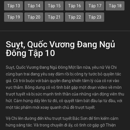
Tập 13
Tập 14
Tập 15
Tập 16
Tập 17
Tập 18
Tập 19
Tập 20
Tập 21
Tập 22
Tập 23
Suỵt, Quốc Vương Đang Ngủ
Đông Tập 10
Suỵt, Quốc Vương Đang Ngủ Đông Một lần nữa, yêu nữ Vệ Chi
cùng bạn trai đang yêu say đắm rồi bị công ty tước bỏ quyền tác
giả. Cô trói buộc với bản quyền đang khiến tâm lý của cô rơi vào
vực thẳm. Bỗng dưng cô vô tình bắt gặp một đoạn video về môn
trượt tuyết và bị sức mạnh tinh thần của những vận động viên thu
hút. Cảm hứng dấy lên từ đó, cô quyết tâm bắt đầu lại từ đầu, với
một tác phẩm mới xoay quanh chủ đề trượt tuyết.
Vệ Chi lên đường đến khu trượt tuyết Bắc Sơn để tìm kiếm cảm
hứng sáng tác. Và trong chuyến đi ấy, cô tình cờ gặp gỡ Thiện