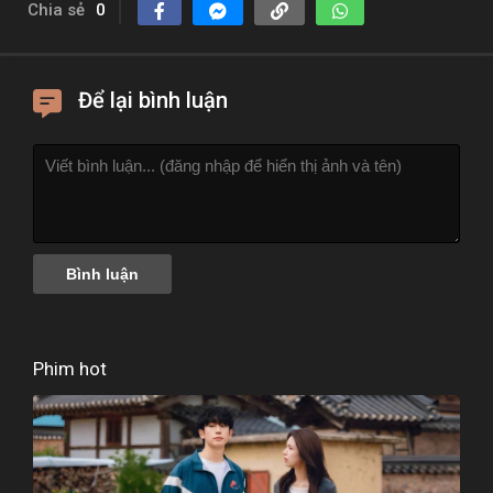
Chia sẻ
0
Để lại bình luận
Phim hot