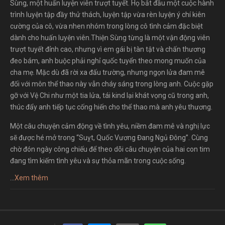
Sùng, một huấn luyện viên trượt tuyết. Họ bắt đầu một cuộc hành
trình luyện tập đầy thử thách, luyện tập vừa rèn luyện ý chí kiên
cường của cô, vừa nhen nhóm trong lòng cô tình cảm đặc biệt
dành cho huấn luyện viên.Thiện Sùng từng là một vận động viên
trượt tuyết đỉnh cao, nhưng vì em gái bị tàn tật và chấn thương
đeo bám, anh buộc phải nghỉ quốc tuyển theo mong muốn của
cha mẹ. Mặc dù đã rời xa đấu trường, nhưng ngọn lửa đam mê
đối với môn thể thao này vẫn cháy sáng trong lòng anh. Cuộc gặp
gỡ với Vệ Chi như một tia lửa, tái kind lại khát vọng cũ trong anh,
thúc đẩy anh tiếp tục cống hiến cho thể thao mà anh yêu thương.
Một câu chuyện cảm động về tình yêu, niềm đam mê và nghị lực
sẽ được hé mở trong “Suỵt, Quốc Vương Đang Ngủ Đông”. Cùng
chờ đón ngày công chiếu để theo dõi câu chuyện của hai con tim
đang tìm kiếm tình yêu và sự thỏa mãn trong cuộc sống.
...
Xem thêm