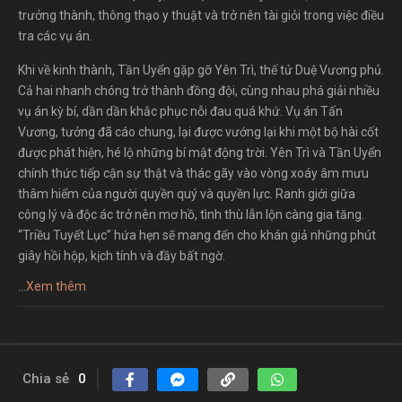
trưởng thành, thông thạo y thuật và trở nên tài giỏi trong việc điều
tra các vụ án.
Khi về kinh thành, Tần Uyển gặp gỡ Yên Trì, thế tử Duệ Vương phủ.
Cả hai nhanh chóng trở thành đồng đội, cùng nhau phá giải nhiều
vụ án kỳ bí, dần dần khắc phục nỗi đau quá khứ. Vụ án Tấn
Vương, tưởng đã cáo chung, lại được vướng lại khi một bộ hài cốt
được phát hiện, hé lộ những bí mật động trời. Yên Trì và Tần Uyển
chính thức tiếp cận sự thật và thác gãy vào vòng xoáy âm mưu
thâm hiểm của người quyền quý và quyền lực. Ranh giới giữa
công lý và độc ác trở nên mơ hồ, tình thù lẫn lộn càng gia tăng.
“Triều Tuyết Lục” hứa hẹn sẽ mang đến cho khán giả những phút
giây hồi hộp, kịch tính và đầy bất ngờ.
...
Xem thêm
Chia sẻ
0