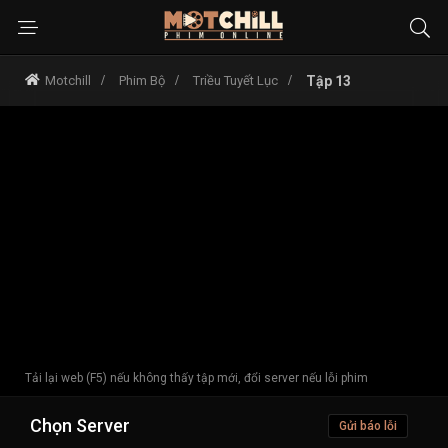
Motchill
Phim Bộ
Triều Tuyết Lục
Tập 13
Tải lại web (F5) nếu không thấy tập mới, đổi server nếu lỗi phim
Chọn Server
Gửi báo lỗi