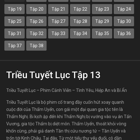
Tập 19
Tập 20
Tập 21
Tập 22
Tập 23
Tập 24
Tập 25
Tập 26
Tập 27
Tập 28
Tập 29
Tập 30
Tập 31
Tập 32
Tập 33
Tập 34
Tập 35
Tập 36
Tập 37
Tập 38
Triều Tuyết Lục Tập 13
Triều Tuyết Lục – Phim Cảnh Viễn – Tình Yêu, Hiệp An và Bí Ẩn
Triều Tuyết Lục là bộ phim cổ trang đầy cuốn hút xoay quanh
cuộc đời của Thẩm Uyển, con gái một đại quan gia tộc tên là
Thẩm Nghị. Bi kịch ập đến khi Thẩm Nghị bị vướng vào vụ án Tấn
Vương, gia tộc Thẩm bị diệt môn. Thẩm Uyển, thoát khỏi vòng
khốn cùng, phải giả danh Tần thị cửu nương tử – Tần Uyển và
trốn tới Kinh Châu. Tại đây, Từ một tiểu thư yếu đuối, cô dần