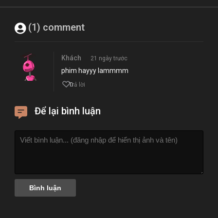
(1) comment
Khách
21 ngày trước
phim hayyy lammmm
0
Trả lời
Để lại bình luận