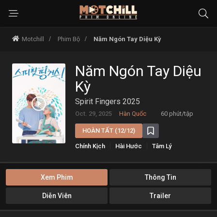
Motchill
Phim Bộ
Năm Ngón Tay Diệu Kỳ
Năm Ngón Tay Diệu
Kỳ
Spirit Fingers 2025
Oct. 29, 2025
Hàn Quốc
60 phút/tập
HOÀN TẤT (12/12)
Chính Kịch
Hài Hước
Tâm Lý
Tình Cảm
Xem Phim
Thông Tin
Diễn Viên
Trailer