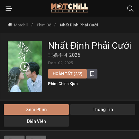
Motchill
Phim Bộ
Nhất Định Phải Cưới
Nhất Định Phải Cưới
非婚不可 2025
Dec. 02, 2025
HOÀN TẤT (2/2)
Phim Chính Kịch
Xem Phim
Thông Tin
Diễn Viên