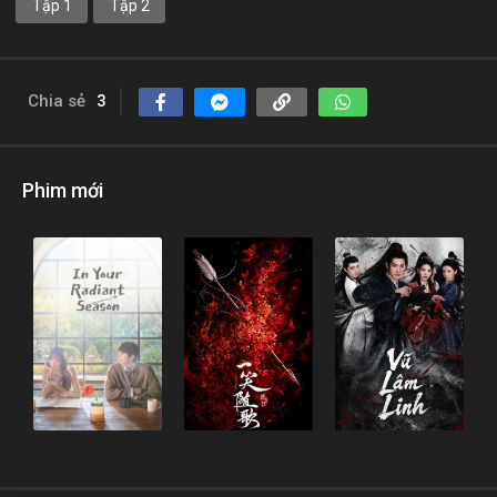
Tập 1
Tập 2
Chia sẻ
3
Phim mới