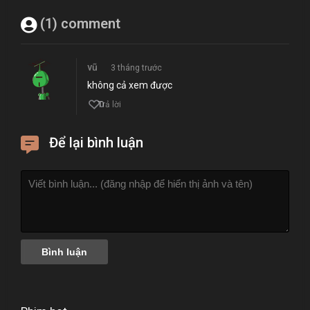
(1) comment
vũ
3 tháng trước
không cả xem được
0
Trả lời
Để lại bình luận