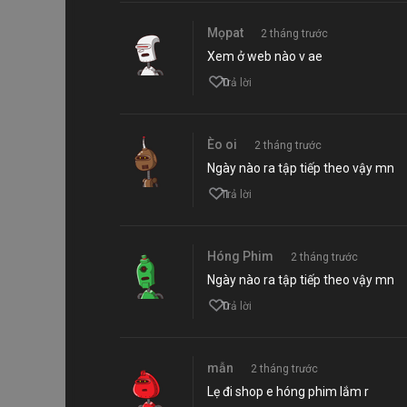
Mọpat
2 tháng trước
Xem ở web nào v ae
0
Trả lời
Èo oi
2 tháng trước
Ngày nào ra tập tiếp theo vậy mn
1
Trả lời
Hóng Phim
2 tháng trước
Ngày nào ra tập tiếp theo vậy mn
0
Trả lời
mẫn
2 tháng trước
Lẹ đi shop e hóng phim lắm r