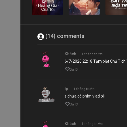
(14) comments
Khách
1 tháng trước
6/7/2026 22:18 Tạm biệt Chủ Tịch
0
Trả lời
tp
1 tháng trước
s chưa có phim v ad ơii
0
Trả lời
Khách
1 tháng trước