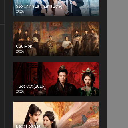
Sếp Chính Là Thần Tượng
2026
Cửu Môn
2026
Tước Cốt (2026)
2026
Bách Hoa Sát