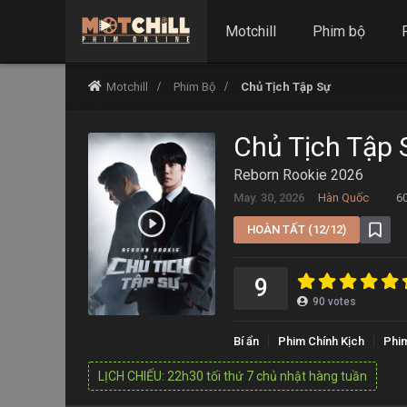
Motchill
Phim bộ
Motchill
Phim Bộ
Chủ Tịch Tập Sự
Chủ Tịch Tập 
Reborn Rookie 2026
May. 30, 2026
Hàn Quốc
6
HOÀN TẤT (12/12)
9
90
votes
Bí ẩn
Phim Chính Kịch
Phim
LỊCH CHIẾU: 22h30 tối thứ 7 chủ nhật hàng tuần