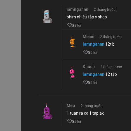
iamngannn
2 tháng trước
phim nhiêu tập v shop
0
Trả lời
Meiiiii
2 tháng trước
iamngannn
12t b.
0
Trả lời
Khách
2 tháng trước
iamngannn
12 tập
0
Trả lời
Meo
2 tháng trước
1 tuan ra co 1 tap ak
0
Trả lời