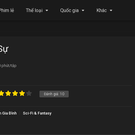
Phim lẻ
Thể loại
Quốc gia
Khác
Sự
0 phút/tập
Đánh giá:
10
 Gia Đình
Sci-Fi & Fantasy