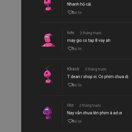
Nhanh hộ cái
0
Trả lời
hihi
2 tháng trước
may gio co tap 8 vay ah
1
Trả lời
Khách
2 tháng trước
T dean r shop oi. Có phim chưa dị
0
Trả lời
Hin
2 tháng trước
Nay vẫn chưa lên phim à ad ơi
0
Trả lời