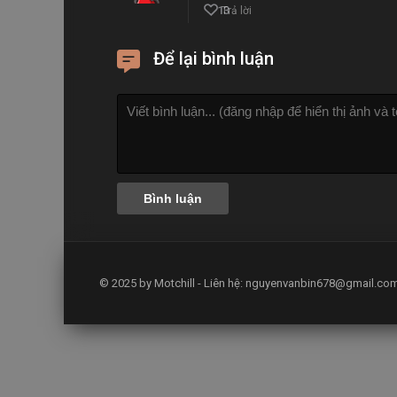
13
Trả lời
Để lại bình luận
© 2025 by Motchill - Liên hệ:
nguyenvanbin678@gmail.co