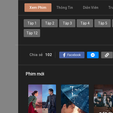
Xem Phim
Thông Tin
Diễn Viên
Tr
Tập 1
Tập 2
Tập 3
Tập 4
Tập 5
Tập 12
Chia sẻ
102
Facebook
Phim mới