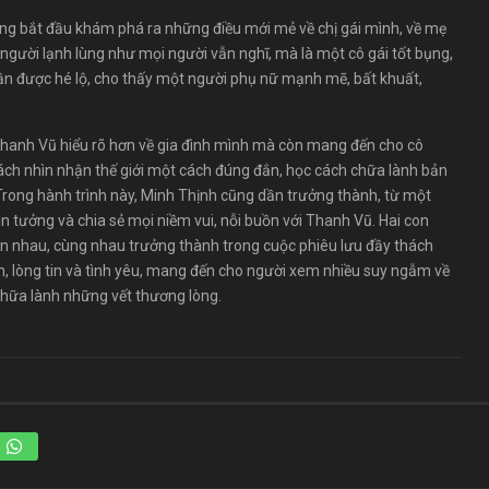
ũng bắt đầu khám phá ra những điều mới mẻ về chị gái mình, về mẹ
à người lạnh lùng như mọi người vẫn nghĩ, mà là một cô gái tốt bụng,
dần được hé lộ, cho thấy một người phụ nữ mạnh mẽ, bất khuất,
p Thanh Vũ hiểu rõ hơn về gia đình mình mà còn mang đến cho cô
ách nhìn nhận thế giới một cách đúng đắn, học cách chữa lành bản
rong hành trình này, Minh Thịnh cũng dần trưởng thành, từ một
in tưởng và chia sẻ mọi niềm vui, nỗi buồn với Thanh Vũ. Hai con
lẫn nhau, cùng nhau trưởng thành trong cuộc phiêu lưu đầy thách
h, lòng tin và tình yêu, mang đến cho người xem nhiều suy ngẫm về
ể chữa lành những vết thương lòng.