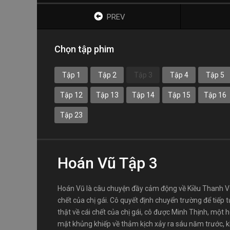
PREV
Chọn tập phim
Tập 1
Tập 2
Tập 3
Tập 4
Tập 5
Tập 12
Tập 13
Tập 14
Tập 15
Tập 16
Tập 23
Hoán Vũ Tập 3
Hoán Vũ là câu chuyện đầy cảm động về Kiều Thanh Vũ,
chết của chị gái. Cô quyết định chuyển trường để tiếp
thật về cái chết của chị gái, cô được Minh Thịnh, một h
mật khủng khiếp về thảm kịch xảy ra sáu năm trước, kh