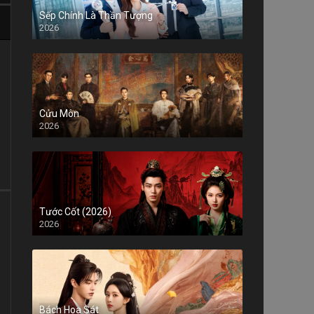
Sếp Chính Là Thần Tượng
2026
Cửu Môn
2026
Tước Cốt (2026)
2026
Bách Hoa Sát