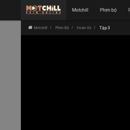
Motchill
Phim bộ
Motchill
Phim Bộ
Hoán Vũ
Tập 3