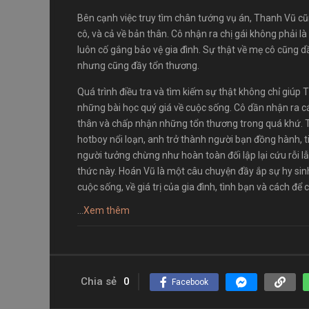
Bên cạnh việc truy tìm chân tướng vụ án, Thanh Vũ c
cô, và cả về bản thân. Cô nhận ra chị gái không phải l
luôn cố gắng bảo vệ gia đình. Sự thật về mẹ cô cũng 
nhưng cũng đầy tổn thương.
Quá trình điều tra và tìm kiếm sự thật không chỉ giú
những bài học quý giá về cuộc sống. Cô dần nhận ra c
thân và chấp nhận những tổn thương trong quá khứ. T
hotboy nổi loạn, anh trở thành người bạn đồng hành, t
người tưởng chừng như hoàn toàn đối lập lại cứu rỗi 
thức này. Hoán Vũ là một câu chuyện đầy ắp sự hy sin
cuộc sống, về giá trị của gia đình, tình bạn và cách đ
...
Xem thêm
Chia sẻ
0
Facebook