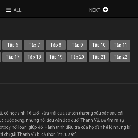
ALL
NEXT
Tập 6
Tập 7
Tập 8
Tập 9
Tập 10
Tập 11
Tập 17
Tập 18
Tập 19
Tập 20
Tập 21
Tập 22
 cô học sinh 16 tuổi, vừa trải qua sự tổn thương sâu sắc sau cái
 tục cuộc sống, nhưng nỗi đau vẫn đeo đuổi Thanh Vũ. Để tìm ra sự
otboy nổi loạn, giúp đỡ. Hành trình điều tra của họ dần hé lộ những bí
i chị gái Thanh Vũ bị cả thôn “mưu sát”.