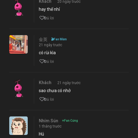
Khách
20 ngày trước
hay thế nhỉ
0
Trả lời
金英
🎬
Fan Mềm
21 ngày trước
có rùi kìa
0
Trả lời
Khách
21 ngày trước
sao chưa có nhở
0
Trả lời
Nhím Sún
⭐
Fan Cứng
1 tháng trước
Hú