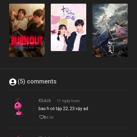
(5) comments
Khách
11 ngày trước
bao h có tập 22, 23 vậy ad
0
Trả lời