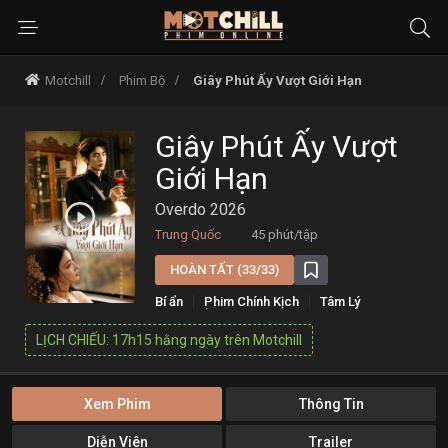
Motchill
Phim Bộ
Giây Phút Ấy Vượt Giới Hạn
Giây Phút Ấy Vượt
Giới Hạn
Overdo 2026
Trung Quốc
45 phút/tập
HOÀN TẤT (33/33)
Bí ẩn
Phim Chính Kịch
Tâm Lý
Tình Cảm
LỊCH CHIẾU: 17h15 hằng ngày trên Motchill
Xem Phim
Thông Tin
Diễn Viên
Trailer