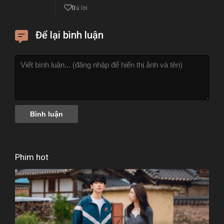
0
Trả lời
Để lại bình luận
Phim hot