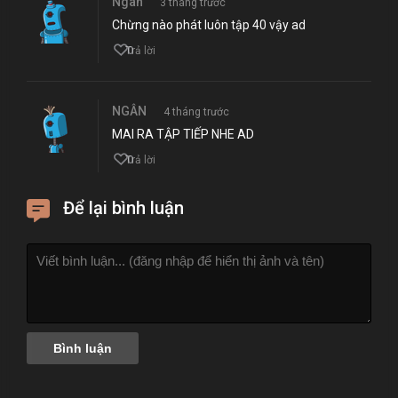
Ngân
3 tháng trước
Chừng nào phát luôn tập 40 vậy ad
0
Trả lời
NGÂN
4 tháng trước
MAI RA TẬP TIẾP NHE AD
0
Trả lời
Để lại bình luận