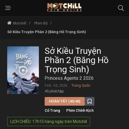
Motchill
Phim Bộ
Sở Kiều Truyện Phần 2 (Băng Hồ Trọng Sinh)
Sở Kiều Truyện
Phần 2 (Băng Hồ
Trọng Sinh)
Princess Agents 2 2026
Feb. 04, 2026
Trung Quốc
45 phút/tập
HOÀN TẤT (40/40)
Cổ Trang
Phim Chính Kịch
LỊCH CHIẾU: 17h15 hằng ngày trên Motchill