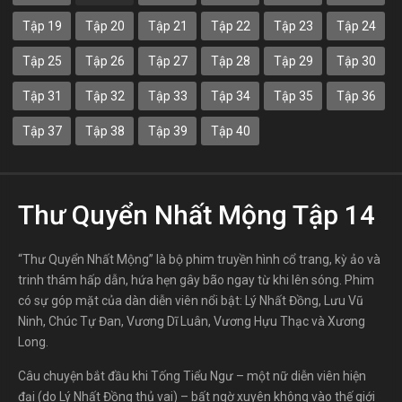
Tập 19
Tập 20
Tập 21
Tập 22
Tập 23
Tập 24
Tập 25
Tập 26
Tập 27
Tập 28
Tập 29
Tập 30
Tập 31
Tập 32
Tập 33
Tập 34
Tập 35
Tập 36
Tập 37
Tập 38
Tập 39
Tập 40
Thư Quyển Nhất Mộng Tập 14
“Thư Quyển Nhất Mộng” là bộ phim truyền hình cổ trang, kỳ ảo và
trinh thám hấp dẫn, hứa hẹn gây bão ngay từ khi lên sóng. Phim
có sự góp mặt của dàn diễn viên nổi bật: Lý Nhất Đồng, Lưu Vũ
Ninh, Chúc Tự Đan, Vương Dĩ Luân, Vương Hựu Thạc và Xương
Long.
Câu chuyện bắt đầu khi Tống Tiểu Ngư – một nữ diễn viên hiện
đại (do Lý Nhất Đồng thủ vai) – bất ngờ xuyên không vào thế giới