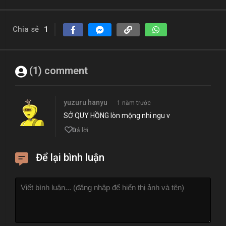
Chia sẻ
1
(1) comment
yuzuru hanyu
1 năm trước
SỞ QUY HỒNG lòn mộng nhi ngu v
0
Trả lời
Để lại bình luận