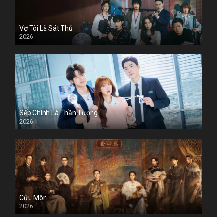
Vợ Tôi Là Sát Thủ
2026
Sếp Chính Là Thần Tượng
2026
Cửu Môn
2026