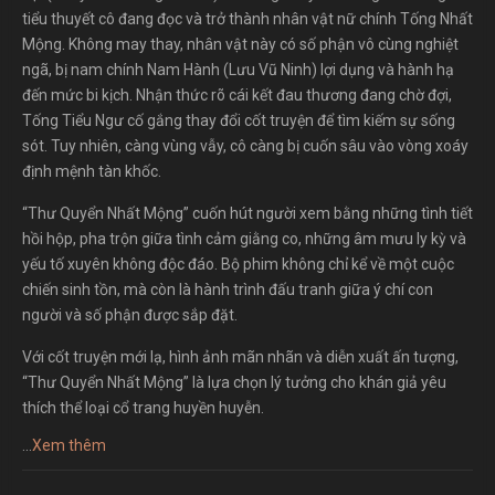
tiểu thuyết cô đang đọc và trở thành nhân vật nữ chính Tống Nhất
Mộng. Không may thay, nhân vật này có số phận vô cùng nghiệt
ngã, bị nam chính Nam Hành (Lưu Vũ Ninh) lợi dụng và hành hạ
đến mức bi kịch. Nhận thức rõ cái kết đau thương đang chờ đợi,
Tống Tiểu Ngư cố gắng thay đổi cốt truyện để tìm kiếm sự sống
sót. Tuy nhiên, càng vùng vẫy, cô càng bị cuốn sâu vào vòng xoáy
định mệnh tàn khốc.
“Thư Quyển Nhất Mộng” cuốn hút người xem bằng những tình tiết
hồi hộp, pha trộn giữa tình cảm giằng co, những âm mưu ly kỳ và
yếu tố xuyên không độc đáo. Bộ phim không chỉ kể về một cuộc
chiến sinh tồn, mà còn là hành trình đấu tranh giữa ý chí con
người và số phận được sắp đặt.
Với cốt truyện mới lạ, hình ảnh mãn nhãn và diễn xuất ấn tượng,
“Thư Quyển Nhất Mộng” là lựa chọn lý tưởng cho khán giả yêu
thích thể loại cổ trang huyền huyễn.
...
Xem thêm