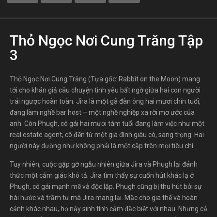
Thỏ Ngọc Nơi Cung Trăng Tập
3
Thỏ Ngọc Nơi Cung Trăng (Tựa gốc: Rabbit on the Moon) mang
tới cho khán giả câu chuyện tình yêu bất ngờ giữa hai con người
trái ngược hoàn toàn. Jira là một gã đàn ông hai mươi chín tuổi,
đang làm nghề bar host – một nghề nghiệp xa rời mơ ước của
anh. Còn Phugh, cô gái hai mươi tám tuổi đang làm việc như một
real estate agent, cô đến từ một gia đình giàu có, sang trọng. Hai
người này dường như không phải là một cặp trên mọi tiêu chí.
Tuy nhiên, cuộc gặp gỡ ngẫu nhiên giữa Jira và Phugh lại đánh
thức một cảm giác khó tả. Jira tìm thấy sự cuốn hút khác lạ ở
Phugh, cô gái mạnh mẽ và độc lập. Phugh cũng bị thu hút bởi sự
hài hước và trầm tư mà Jira mang lại. Mặc cho gia thế và hoàn
cảnh khác nhau, họ nảy sinh tình cảm đặc biệt với nhau. Nhưng cả