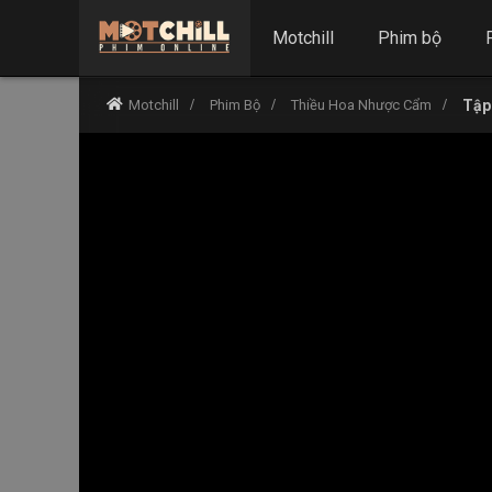
Motchill
Phim bộ
Motchill
Phim Bộ
Thiều Hoa Nhược Cẩm
Tập