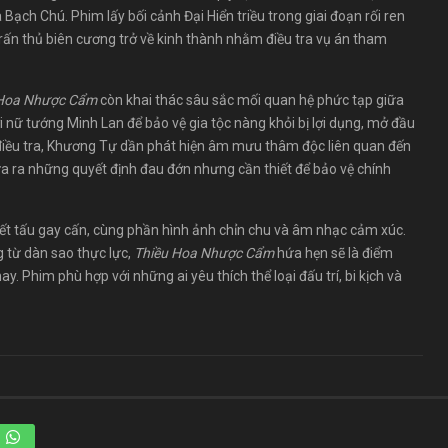
Bạch Chú. Phim lấy bối cảnh Đại Hiển triều trong giai đoạn rối ren
trấn thủ biên cương trở về kinh thành nhằm điều tra vụ án tham
 Hoa Nhược Cẩm
còn khai thác sâu sắc mối quan hệ phức tạp giữa
 nữ tướng Minh Lan để bảo vệ gia tộc nàng khỏi bị lợi dụng, mở đầu
 điều tra, Khương Tự dần phát hiện âm mưu thâm độc liên quan đến
ưa ra những quyết định đau đớn nhưng cần thiết để bảo vệ chính
tiết tấu gay cấn, cùng phần hình ảnh chỉn chu và âm nhạc cảm xúc.
g từ dàn sao thực lực,
Thiều Hoa Nhược Cẩm
hứa hẹn sẽ là điểm
 Phim phù hợp với những ai yêu thích thể loại đấu trí, bi kịch và