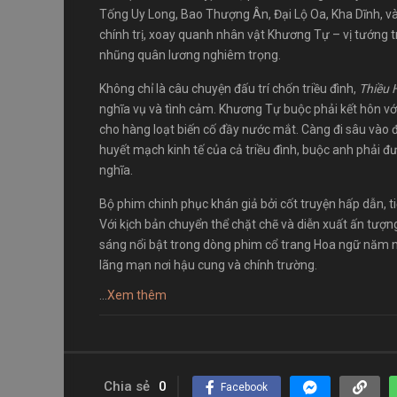
Tống Uy Long, Bao Thượng Ân, Đại Lộ Oa, Kha Dĩnh, và 
chính trị, xoay quanh nhân vật Khương Tự – vị tướng 
nhũng quân lương nghiêm trọng.
Không chỉ là câu chuyện đấu trí chốn triều đình,
Thiều
nghĩa vụ và tình cảm. Khương Tự buộc phải kết hôn với
cho hàng loạt biến cố đầy nước mắt. Càng đi sâu vào
huyết mạch kinh tế của cả triều đình, buộc anh phải đ
nghĩa.
Bộ phim chinh phục khán giả bởi cốt truyện hấp dẫn, 
Với kịch bản chuyển thể chặt chẽ và diễn xuất ấn tượn
sáng nổi bật trong dòng phim cổ trang Hoa ngữ năm nay.
lãng mạn nơi hậu cung và chính trường.
...
Xem thêm
Chia sẻ
0
Facebook