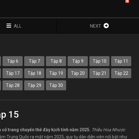
ALL
NEXT
Tập 6
Tập 7
Tập 8
Tập 9
Tập 10
Tập 11
Tập 17
Tập 18
Tập 19
Tập 20
Tập 21
Tập 22
Tập 28
Tập 29
Tập 30
p 15
 cổ trang chuyển thể đầy kịch tính năm 2025.
Thiều Hoa Nhược
cảm Trung Quốc ra mắt năm 2025, quy tụ dàn diễn viên nổi bật như