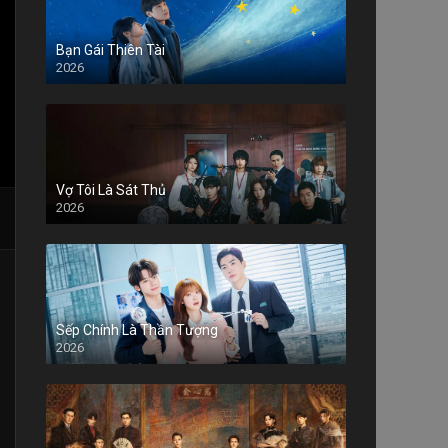
Bạn Gái Thiên Tài
2026
Vợ Tôi Là Sát Thủ
2026
Sếp Chính Là Thần Tượng
2026