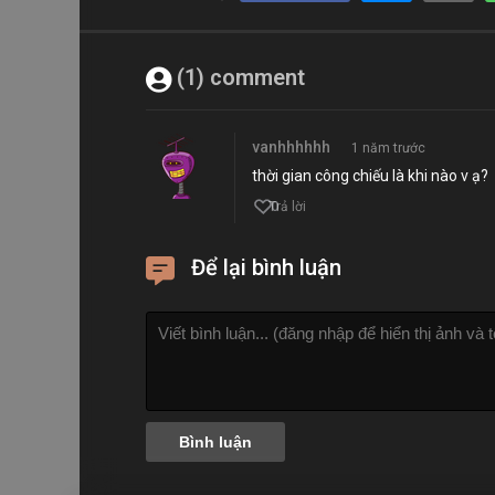
(1) comment
vanhhhhhh
1 năm trước
thời gian công chiếu là khi nào v ạ?
0
Trả lời
Để lại bình luận