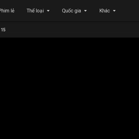
Phim lẻ
Thể loại
Quốc gia
Khác
 15