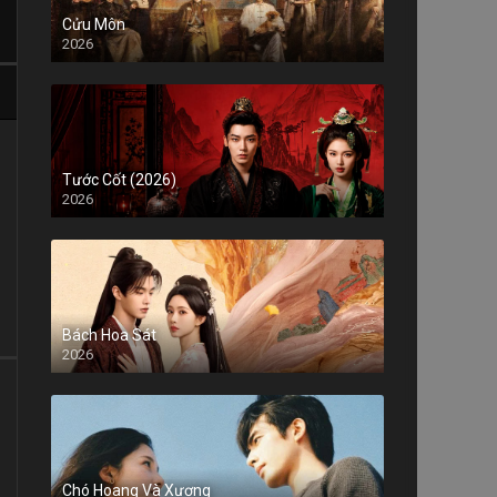
Cửu Môn
2026
Tước Cốt (2026)
2026
Bách Hoa Sát
2026
Chó Hoang Và Xương