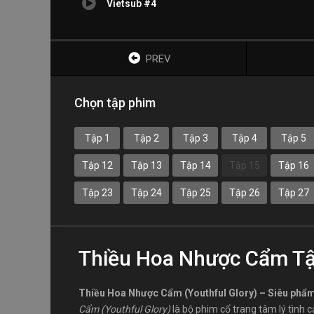
Vietsub #4
PREV
Chọn tập phim
Tập 1
Tập 2
Tập 3
Tập 4
Tập 5
Tập 12
Tập 13
Tập 14
Tập 15
Tập 16
Tập 23
Tập 24
Tập 25
Tập 26
Tập 27
Thiều Hoa Nhược Cẩm Tậ
Thiều Hoa Nhược Cẩm (Youthful Glory) – Siêu phẩm
Cẩm (Youthful Glory)
là bộ phim cổ trang tâm lý tình 