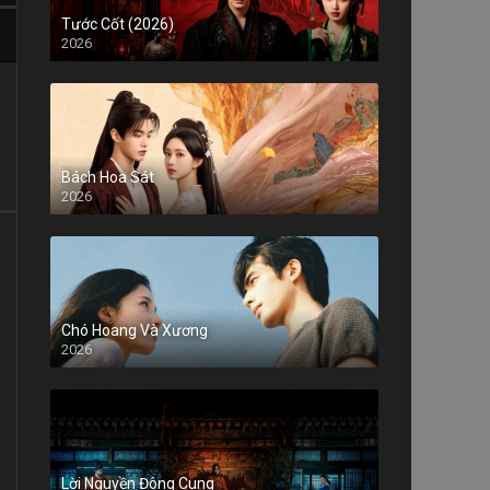
Tước Cốt (2026)
2026
Bách Hoa Sát
2026
Chó Hoang Và Xương
2026
Lời Nguyền Đông Cung