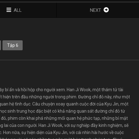
ALL
NEXT
Tập 6
y bí ẩn và hồi hộp cho người xem. Han Ji Wook, một thám tử tài
ất hiện trên đầu những người trong phim. Đường chỉ đỏ này, như một
g quan hệ tình dục. Câu chuyện xoay quanh cuộc đời của Kyu Jin, một
học sinh trung học đặc biệt có khả năng quan sát đường chỉ đỏ từ
hỉ đỏ, phim còn khai phá những mối quan hệ phức tạp, những bí mật
ng lai của con người. Han Ji Wook, với sự nghiệp đầy kinh nghiệm, sẽ
 Hơn nữa, sự hiện diện của Kyu Jin, với cái nhìn hài hước về cuộc