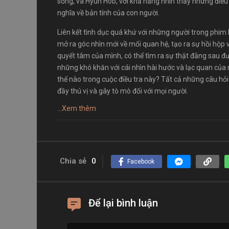
sống, và Hyun Hob, với khả năng nhìn thấy những điều
nghĩa về bản tính của con người.
Liên kết tình dục quá khứ với những người trong phim 
mở ra góc nhìn mới về mối quan hệ, tạo ra sự hồi hộp 
quyết tâm của mình, có thể tìm ra sự thật đằng sau đư
những khó khăn với cái nhìn hài hước và lạc quan của 
thế nào trong cuộc điều tra này? Tất cả những câu hỏi
đầy thú vị và gây tò mò đối với mọi người.
...
Xem thêm
Chia sẻ
0
Facebook
Để lại bình luận