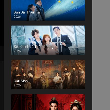
Bạn Gái Thiên Tài
2026
Sếp Chính Là Thần Tượng
2026
Cửu Môn
2026