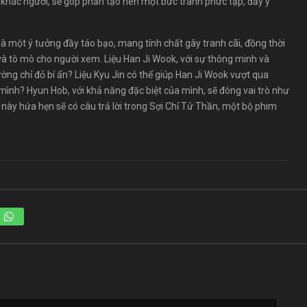
 khác người, sẽ góp phần tạo nên một bức tranh phức tạp, đầy ý
là một ý tưởng đầy táo bạo, mang tính chất gây tranh cãi, đồng thời
và tò mò cho người xem. Liệu Han Ji Wook, với sự thông minh và
ờng chỉ đỏ bí ẩn? Liệu Kyu Jin có thể giúp Han Ji Wook vượt qua
mình? Hyun Hob, với khả năng đặc biệt của mình, sẽ đóng vai trò như
 này hứa hẹn sẽ có câu trả lời trong Sợi Chỉ Tử Thần, một bộ phim