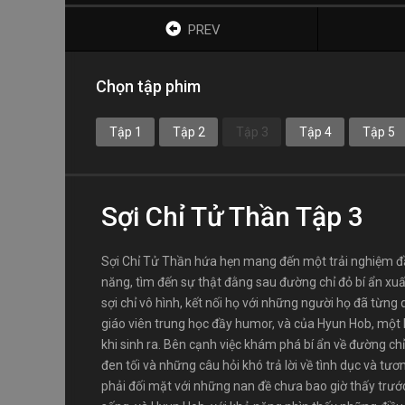
PREV
Chọn tập phim
Tập 1
Tập 2
Tập 3
Tập 4
Tập 5
Sợi Chỉ Tử Thần Tập 3
Sợi Chỉ Tử Thần hứa hẹn mang đến một trải nghiệm đầ
năng, tìm đến sự thật đằng sau đường chỉ đỏ bí ẩn xu
sợi chỉ vô hình, kết nối họ với những người họ đã từn
giáo viên trung học đầy humor, và của Hyun Hob, một 
khi sinh ra. Bên cạnh việc khám phá bí ẩn về đường c
đen tối và những câu hỏi khó trả lời về tình dục và tươ
phải đối mặt với những nan đề chưa bao giờ thấy trước.