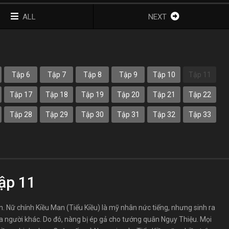
ALL
NEXT
Tập 6
Tập 7
Tập 8
Tập 9
Tập 10
Tập 11
Tập 17
Tập 18
Tập 19
Tập 20
Tập 21
Tập 22
Tập 28
Tập 29
Tập 30
Tập 31
Tập 32
Tập 33
ập 11
. Nữ chính Kiều Man (Tiểu Kiều) là mỹ nhân nức tiếng, nhưng sinh ra
ủa người khác. Do đó, nàng bị ép gả cho tướng quân Ngụy Thiệu. Mọi