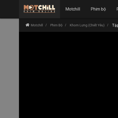
Motchill
Phim bộ
Motchill
Phim Bộ
Khom Lưng (Chiết Yêu)
Tập