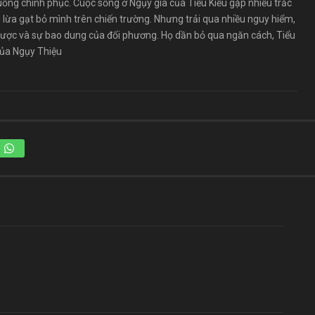
uồng chinh phục. Cuộc sống ở Ngụy gia của Tiểu Kiều gặp nhiều trắc
u lừa gạt bỏ mình trên chiến trường. Nhưng trải qua nhiều nguy hiểm,
u lược và sự bao dung của đối phương. Họ dần bỏ qua ngăn cách, Tiểu
của Ngụy Thiệu