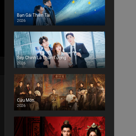
Bạn Gái Thiên Tài
2026
Sếp Chính Là Thần Tượng
2026
Cửu Môn
2026