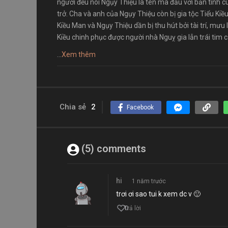
người đều nói Ngụy Thiệu là tên ma đầu với bản tính c
trở. Cha và anh của Ngụy Thiệu còn bị gia tộc Tiểu Kiề
Kiều Man và Ngụy Thiệu dần bị thu hút bởi tài trí, mư
Kiều chinh phục được người nhà Nguỵ gia lẫn trái tim 
...
Xem thêm
Chia sẻ
2
Facebook
(5) comments
hi
1 năm trước
trơi ơi sao tui k xem dc v 🙂
0
Trả lời