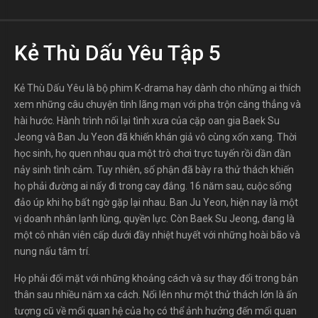
Kẻ Thù Dấu Yêu Tập 5
Kẻ Thù Dấu Yêu là bộ phim K-drama hay dành cho những ai thích
xem những câu chuyện tình lãng mạn với pha trộn căng thẳng và
hài hước. Hành trình nối lại tình xưa của cặp oan gia Baek Su
Jeong và Ban Ju Yeon đã khiến khán giả vô cùng xốn xang. Thời
học sinh, họ quen nhau qua một trò chơi trực tuyến rồi dần dần
nảy sinh tình cảm. Tuy nhiên, số phận đã bày ra thử thách khiến
họ phải đường ai nấy đi trong cay đắng. 16 năm sau, cuộc sống
đảo úp khi họ bất ngờ gặp lại nhau. Ban Ju Yeon, hiện nay là một
vị doanh nhân lạnh lùng, quyền lực. Còn Baek Su Jeong, đang là
một cô nhân viên cấp dưới đầy nhiệt huyết với những hoài bão và
nung nấu tâm trí.
Họ phải đối mặt với những khoảng cách và sự thay đổi trong bản
thân sau nhiều năm xa cách. Nổi lên như một thử thách lớn là ấn
tượng cũ về mối quan hệ của họ có thể ảnh hưởng đến mối quan