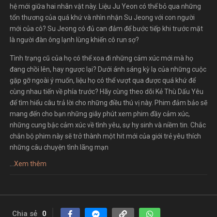
hệ mới giữa hai nhân vật này. Liệu Ju Yeon có thể bỏ qua những
tổn thương của quá khứ và nhìn nhận Su Jeong với con người
mới của cô? Su Jeong có đủ can đảm để bước tiếp khi trước mặt
là người đàn ông lạnh lùng khiến cô run sợ?
Tình trạng cũ của họ có thể xoa đi những cảm xúc mới mà họ
đang chồi lên, hay ngược lại? Dưới ánh sáng kỳ lạ của những cuộc
gặp gỡ ngoài ý muốn, liệu họ có thể vượt qua được quá khứ để
cùng nhau tiến về phía trước? Hãy cùng theo dõi Kẻ Thù Dấu Yêu
để tìm hiểu câu trả lời cho những điều thú vị này. Phim đảm bảo sẽ
mang đến cho bạn những giây phút xem phim đầy cảm xúc,
những cung bậc cảm xúc về tình yêu, sự hy sinh và niềm tin. Chắc
chắn bộ phim này sẽ trở thành một hit mới của giới trẻ yêu thích
những câu chuyện tình lãng mạn
...
Xem thêm
Chia sẻ
0