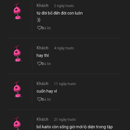
Khách
2 ngày trước
từ đời bố đến đời con luôn
:))
0
Trả lời
Khách
4 ngày trước
hay thí
0
Trả lời
Khách
11 ngày trước
cuốn hay vl
0
Trả lời
Khách
21 ngày trước
bố kaito còn sống giờ mới lộ diện trong tập