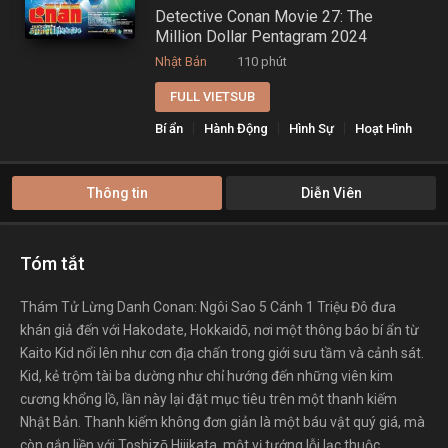
Detective Conan Movie 27: The
Million Dollar Pentagram 2024
Nhật Bản
110 phút
FULL VIETSUB
Bí ẩn
Hành Động
Hình Sự
Hoạt Hình
Thông tin
Diễn Viên
Tóm tắt
Thám Tử Lừng Danh Conan: Ngôi Sao 5 Cánh 1 Triệu Đô đưa
khán giả đến với Hakodate, Hokkaidō, nơi một thông báo bí ẩn từ
Kaito Kid nổi lên như cơn địa chấn trong giới sưu tầm và cảnh sát.
Kid, kẻ trộm tài ba dường như chỉ hướng đến những viên kim
cương khổng lồ, lần này lại đặt mục tiêu trên một thanh kiếm
Nhật Bản. Thanh kiếm không đơn giản là một báu vật quý giá, mà
còn gắn liền với Toshizō Hijikata, một vị tướng lỗi lạc thuộc