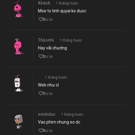
Khách
1 tháng trước
Moe to tinh quyai ko duoc
0
Trả lời
Thảonhi
1 tháng trước
Hay vãi chưởng
2
Trả lời
.
1 tháng trước
Web như cl
1
Trả lời
minhduc
1 tháng trước
Vao phim nhung eo dc
3
Trả lời