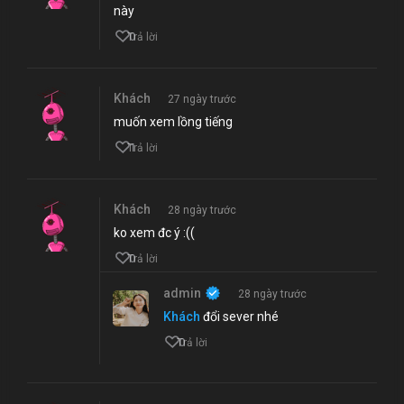
này
0
Trả lời
Khách
27 ngày trước
muốn xem lồng tiếng
1
Trả lời
Khách
28 ngày trước
ko xem đc ý :((
0
Trả lời
admin
28 ngày trước
Khách
đổi sever nhé
0
Trả lời