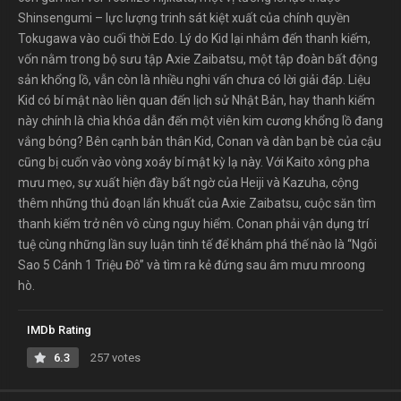
Shinsengumi – lực lượng trinh sát kiệt xuất của chính quyền
Tokugawa vào cuối thời Edo. Lý do Kid lại nhắm đến thanh kiếm,
vốn nằm trong bộ sưu tập Axie Zaibatsu, một tập đoàn bất động
sản khổng lồ, vẫn còn là nhiều nghi vấn chưa có lời giải đáp. Liệu
Kid có bí mật nào liên quan đến lịch sử Nhật Bản, hay thanh kiếm
này chính là chìa khóa dẫn đến một viên kim cương khổng lồ đang
vắng bóng? Bên cạnh bản thân Kid, Conan và dàn bạn bè của cậu
cũng bị cuốn vào vòng xoáy bí mật kỳ lạ này. Với Kaito xông pha
mưu mẹo, sự xuất hiện đầy bất ngờ của Heiji và Kazuha, cộng
thêm những thủ đoạn lẩn khuất của Axie Zaibatsu, cuộc săn tìm
thanh kiếm trở nên vô cùng nguy hiểm. Conan phải vận dụng trí
tuệ cùng những lần suy luận tinh tế để khám phá thế nào là “Ngôi
Sao 5 Cánh 1 Triệu Đô” và tìm ra kẻ đứng sau âm mưu mroong
hò.
IMDb Rating
6.3
257 votes