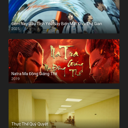
Đêm Nay Dẫu Tình Yêu Này Biến Mất Khỏi Thế Gian
2025
Natra Ma Đồng Giáng Thế
2019
Thực Thể Quỷ Quyệt