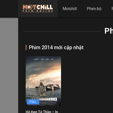
Motchill
Phim bộ
P
Phim 2014 mới cập nhật
FULL
Hố Đen Tử Thần – Interstellar
8.7