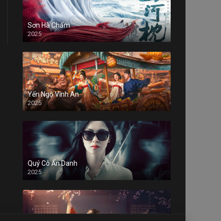
Sơn Hà Chẩm
2025
Yến Ngộ Vĩnh An
2025
Quý Cô Ẩn Danh
2025