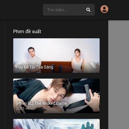
Phim đề xuất
Hãy Để Tôi Tỏa Sáng
[Phim BL] The Wicked Game
2025